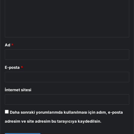
r
u
m
*
Ad
*
E-posta
*
İnternet sitesi
Daha sonraki yorumlarımda kullanılması için adım, e-posta
adresim ve site adresim bu tarayıcıya kaydedilsin.