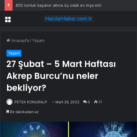
850 tonluk kayanın altına üç odalı ev inşa etti
Menü
Anasayfa
/
Yaşam
Yaşam
27 Şubat – 5 Mart Haftası
Akrep Burcu’nu neler
bekliyor?
PETEK KONURALP
Mart 29, 2023
0
11
Bir dakikadan az