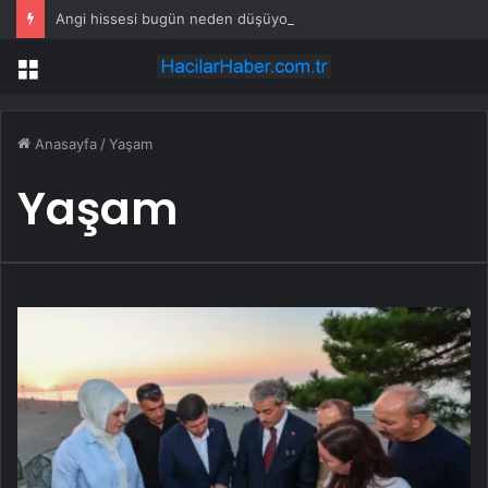
Angi hissesi bugün neden düşüyor?
Menü
Anasayfa
/
Yaşam
Yaşam