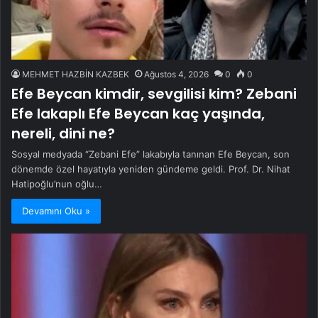
MEHMET HAZBİN KAZBEK
Ağustos 4, 2026
0
0
Efe Beycan kimdir, sevgilisi kim? Zebani
Efe lakaplı Efe Beycan kaç yaşında,
nereli, dini ne?
Sosyal medyada “Zebani Efe” lakabıyla tanınan Efe Beycan, son
dönemde özel hayatıyla yeniden gündeme geldi. Prof. Dr. Nihat
Hatipoğlu’nun oğlu…
Devamını Oku »