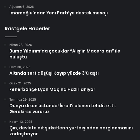
Ağustos 6, 2026
İmamoğlu’ndan Yeni Parti’ye destek mesajı
Rastgele Haberler
Nisan 28, 2026
Bursa Yıldırım’da çocuklar “Aliş’in Maceraları” ile
buluştu
Ekim 30, 2025
Altında sert düşüş! Kayıp yüzde 3’ü aştı
Ocak 21, 2025
Fenerbahçe Lyon Maçına Hazırlanıyor
Temmuz 29, 2025
Dünya diken üstünde! İsrail’i alenen tehdit etti:
Gerekirse vururuz
Kasım 13, 2025
Çin, devlete ait şirketlerin yurtdışından borçlanmasını
zorlaştırıyor