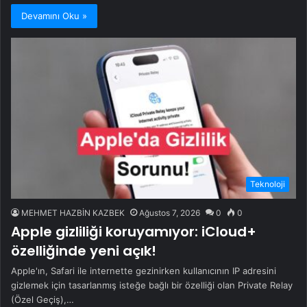
Devamını Oku »
Teknoloji
MEHMET HAZBİN KAZBEK
Ağustos 7, 2026
0
0
Apple gizliliği koruyamıyor: iCloud+
özelliğinde yeni açık!
Apple'ın, Safari ile internette gezinirken kullanıcının IP adresini
gizlemek için tasarlanmış isteğe bağlı bir özelliği olan Private Relay
(Özel Geçiş),…