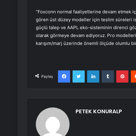
“Foxconn normal faaliyetlerine devam etmek i
gören üst düzey modeller için teslim süreleri i
güçlü talep ve AAPL eko-sisteminin direnci göz
olarak görmeye devam ediyoruz. Pro modellerin
karışım/marj üzerinde önemli ölçüde olumlu bir 
Facebook
Twitter
LinkedIn
Tumblr
Pint
Paylaş
PETEK KONURALP