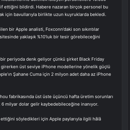
f ettiğini bildirdi. Habere nazaran birçok personel bu
k için bavullarıyla birlikte uzun kuyruklarda bekledi.
len bir Apple analisti, Foxconn’daki son sıkıntılar
itesinde yaklaşık %10’luk bir tesir görebileceğini
k bir periyoda denk geliyor çünkü şirket Black Friday
girerken üst seviye iPhone modellerine yönelik güçlü
 Apple’ın Şahane Cuma için 2 milyon adet daha az iPhone
zhou fabrikasında üst üste üçüncü hafta üretim sorunları
k 6 milyar dolar gelir kaybedebileceğine inanıyor.
iğini söyledikleri için Apple paylarıyla ilgili hâlâ