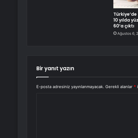
Türkiye’de 
10 yılda y
60’a çıktı
Ağustos 6, 
Bir yanıt yazın
E-posta adresiniz yayınlanmayacak.
Gerekli alanlar
*
i
Y
o
r
u
m