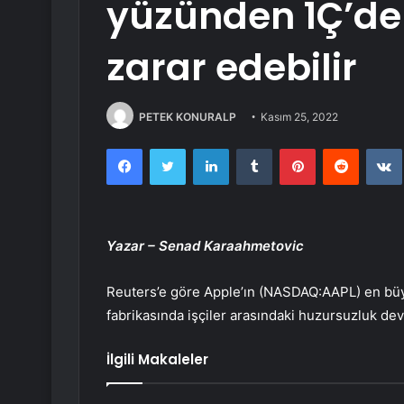
yüzünden 1Ç’de 
zarar edebilir
PETEK KONURALP
Kasım 25, 2022
Facebook
Twitter
LinkedIn
Tumblr
Pinterest
Reddit
Yazar – Senad Karaahmetovic
Reuters’e göre Apple’ın (NASDAQ:
AAPL
) en bü
fabrikasında işçiler arasındaki huzursuzluk dev
İlgili Makaleler