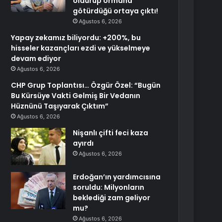
öldürüp ormana
götürdüğü ortaya çıktı!
Ağustos 6, 2026
Yapay zekamız biliyordu: +200%, bu
hisseler kazançları ezdi ve yükselmeye
devam ediyor
Ağustos 6, 2026
CHP Grup Toplantısı… Özgür Özel: “Bugün
Bu Kürsüye Vakti Gelmiş Bir Vedanın
Hüznünü Taşıyarak Çıktım”
Ağustos 6, 2026
Nişanlı çifti feci kaza
ayırdı
Ağustos 6, 2026
Erdoğan’ın yardımcısına
soruldu: Milyonların
beklediği zam geliyor
mu?
Ağustos 6, 2026