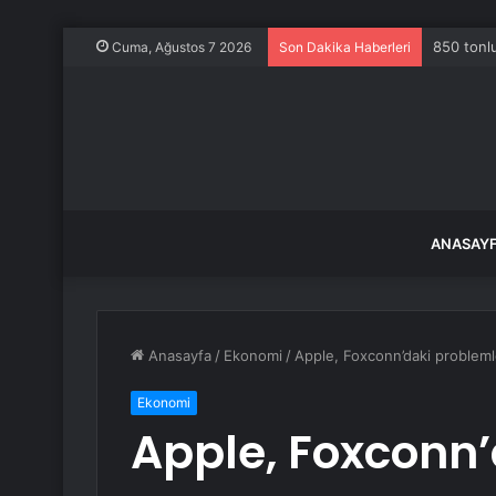
850 tonlu
Cuma, Ağustos 7 2026
Son Dakika Haberleri
ANASAY
Anasayfa
/
Ekonomi
/
Apple, Foxconn’daki problemle
Ekonomi
Apple, Foxconn’