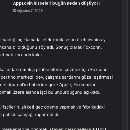
AppLovin hisseleri bugün neden düşüyor?
Ağustos 7, 2026
yaptığı açıklamada, elektronik fason üreticisinin ay
kansız” olduğunu söyledi. Sonuç olarak Foxconn,
e etmek zorunda kaldı.
ikasındaki emekçi problemlerini çözmek için Foxconn
Cupertino merkezli dev, çalışma şartlarını güzelleştirmesi
treet Journal’ın haberine göre Apple, Foxconn’un
ı olmak üzere alanda işçi bulundurduğunu açıkladı.
 işçilerin, şirketi geç ödeme yapmak ve fabrikadaki
polisle çatıştığı rapor edildi.
lıp meskenlerine dönmek isteyen personellere 10.000