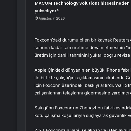
MACOM Technology Solutions hissesi neden
yükseliyor?
Ağustos 7, 2026
Foxconn’daki durumu bilen bir kaynak Reuters’e 
sonuna kadar tam üretime devam etmesinin “im
üretim için dahili tahminini yukarı doğru reviz
Apple Çin’deki dünyanın en büyük iPhone fabr
ile birlikte çalıştığını açıklamasının akabinde 
için Foxconn üzerindeki baskıyı artırdı. Wall S
çalışanlarının telaşlarını gidermesine yardımc
Salı günü Foxconn’un Zhengzhou fabrikasındaki
kötü çalışma koşullarıyla suçlayarak güvenlik ve 
WSJ, Foxconn’un yeni işe alınan ve işten ayrı