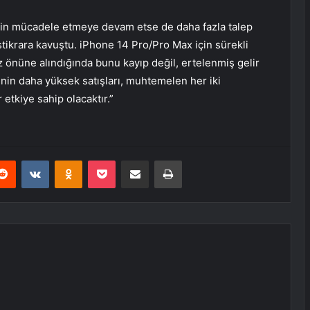
çin mücadele etmeye devam etse de daha fazla talep
stikrara kavuştu. iPhone 14 Pro/Pro Max için sürekli
 önüne alındığında bunu kayıp değil, ertelenmiş gelir
in daha yüksek satışları, muhtemelen her iki
etkiye sahip olacaktır.”
erest
Reddit
VKontakte
Odnoklassniki
Pocket
E-Posta ile paylaş
Yazdır