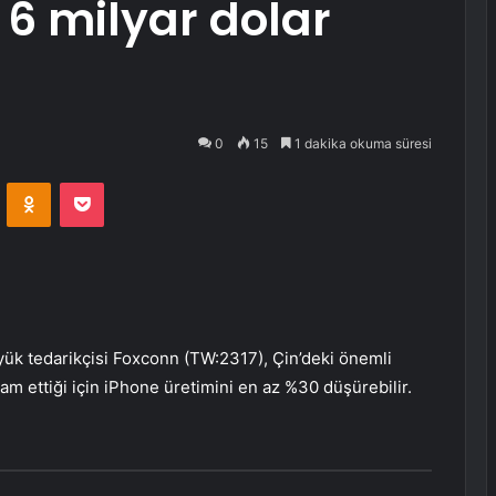
6 milyar dolar
0
15
1 dakika okuma süresi
VKontakte
Odnoklassniki
Pocket
yük tedarikçisi Foxconn (TW:
2317
), Çin’deki önemli
am ettiği için iPhone üretimini en az %30 düşürebilir.