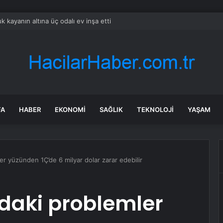
k kayanın altına üç odalı ev inşa etti
FA
HABER
EKONOMI
SAĞLIK
TEKNOLOJI
YAŞAM
r yüzünden 1Ç’de 6 milyar dolar zarar edebilir
daki problemler