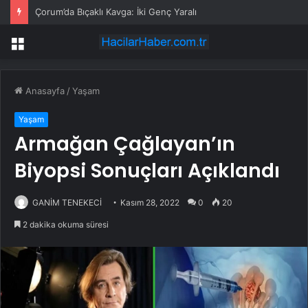
Çorum’da Bıçaklı Kavga: İki Genç Yaralı
Menü
Anasayfa
/
Yaşam
Yaşam
Armağan Çağlayan’ın
Biyopsi Sonuçları Açıklandı
GANİM TENEKECİ
Kasım 28, 2022
0
20
2 dakika okuma süresi