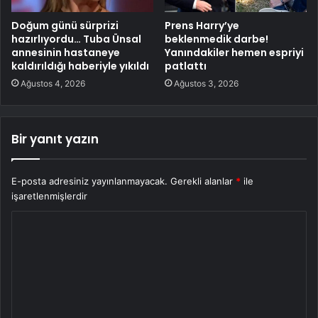
Doğum günü sürprizi
Prens Harry’ye
hazırlıyordu… Tuba Ünsal
beklenmedik darbe!
annesinin hastaneye
Yanındakiler hemen espriyi
kaldırıldığı haberiyle yıkıldı
patlattı
Ağustos 4, 2026
Ağustos 3, 2026
Bir yanıt yazın
E-posta adresiniz yayınlanmayacak.
Gerekli alanlar
*
ile
işaretlenmişlerdir
Y
o
r
u
m