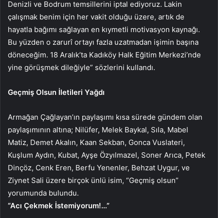
Denizli ve Bodrum temsillerini iptal ediyoruz. Lakin
çalışmak benim için her vakit olduğu üzere, artık de
hayatla bağımı sağlayan en kıymetli motivasyon kaynağı.
Bu yüzden o zarurî ortayı fazla uzatmadan işimin başına
döneceğim. 18 Aralık’ta Kadıköy Halk Eğitim Merkezi’nde
yine görüşmek dileğiyle” sözlerini kullandı.
Geçmiş Olsun İletileri Yağdı
Armağan Çağlayan’ın paylaşımı kısa sürede gündem olan
paylaşımının altına; Nilüfer, Melek Baykal, Sıla, Mabel
Matiz, Demet Akalın, Kaan Sekban, Gonca Vuslateri,
Kuşlum Aydın, Kubat, Ayşe Özyılmazel, Soner Arıca, Petek
Dinçöz, Cenk Eren, Berfu Yenenler, Behzat Uygur, ve
Ziynet Sali üzere birçok ünlü isim, “Geçmiş olsun”
yorumunda bulundu.
“Acı Çekmek İstemiyorum!…”