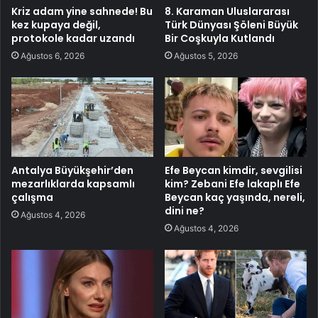
Kriz adam yine sahnede! Bu
8. Karaman Uluslararası
kez kupaya değil,
Türk Dünyası Şöleni Büyük
protokole kadar uzandı
Bir Coşkuyla Kutlandı
Ağustos 6, 2026
Ağustos 5, 2026
Antalya Büyükşehir’den
Efe Beycan kimdir, sevgilisi
mezarlıklarda kapsamlı
kim? Zebani Efe lakaplı Efe
çalışma
Beycan kaç yaşında, nereli,
dini ne?
Ağustos 4, 2026
Ağustos 4, 2026