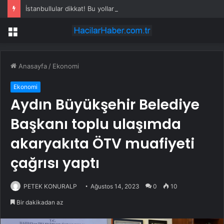
İstanbullular dikkat! Bu yollar 3 gün kapalı olacak
Menü
Anasayfa
/
Ekonomi
Ekonomi
Aydın Büyükşehir Belediye
Başkanı toplu ulaşımda
akaryakıta ÖTV muafiyeti
çağrısı yaptı
PETEK KONURALP
Ağustos 14, 2023
0
10
Bir dakikadan az