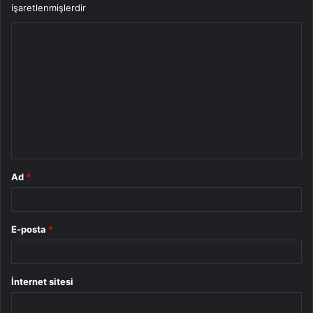
işaretlenmişlerdir
Y
o
r
u
m
*
Ad
*
E-posta
*
İnternet sitesi