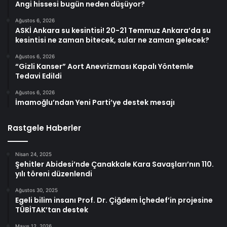
Angi hissesi bugün neden düşüyor?
Ağustos 6, 2026
ASKİ Ankara su kesintisi! 20-21 Temmuz Ankara’da su
kesintisi ne zaman bitecek, sular ne zaman gelecek?
Ağustos 6, 2026
“Gizli Kanser” Aort Anevrizması Kapalı Yöntemle
Tedavi Edildi
Ağustos 6, 2026
İmamoğlu’ndan Yeni Parti’ye destek mesajı
Rastgele Haberler
Nisan 24, 2025
Şehitler Abidesi’nde Çanakkale Kara Savaşları’nın 110.
yılı töreni düzenlendi
Ağustos 30, 2025
Egeli bilim insanı Prof. Dr. Çiğdem İçhedef’in projesine
TÜBİTAK’tan destek
Mayıs 12, 2026