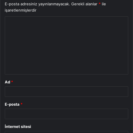
E-posta adresiniz yayınlanmayacak.
Gerekli alanlar
*
ile
işaretlenmişlerdir
Y
o
r
u
m
*
Ad
*
E-posta
*
İnternet sitesi