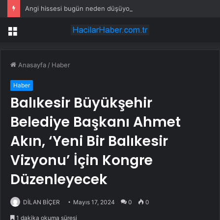
Angi hissesi bugün neden düşüyor?
Menü
Anasayfa
/
Haber
Haber
Balıkesir Büyükşehir
Belediye Başkanı Ahmet
Akın, ‘Yeni Bir Balıkesir
Vizyonu’ İçin Kongre
Düzenleyecek
DİLAN BİÇER
Mayıs 17, 2024
0
0
1 dakika okuma süresi