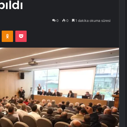
pıldı
0
0
1 dakika okuma süresi
VKontakte
Odnoklassniki
Pocket