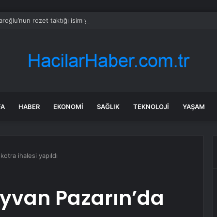
aroğlu’nun rozet taktığı isim yılların CHP’lisi çıktı
FA
HABER
EKONOMI
SAĞLIK
TEKNOLOJI
YAŞAM
otra ihalesi yapıldı
ayvan Pazarın’da