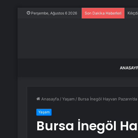
Kılıçd
Perşembe, Ağustos 6 2026
Son Dakika Haberleri
ANASAY
Anasayfa
/
Yaşam
/
Bursa İnegöl Hayvan Pazarın’da k
Yaşam
Bursa İnegöl H