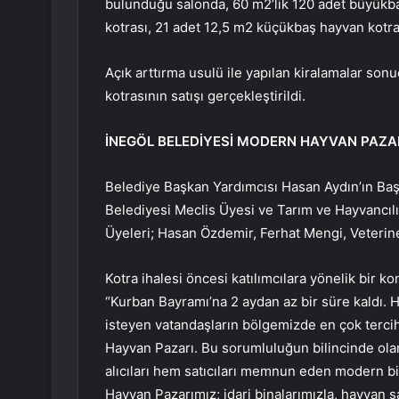
bulunduğu salonda, 60 m2’lik 120 adet büyükb
kotrası, 21 adet 12,5 m2 küçükbaş hayvan kotrası
Açık arttırma usulü ile yapılan kiralamalar s
kotrasının satışı gerçekleştirildi.
İNEGÖL BELEDİYESİ MODERN HAYVAN PAZA
Belediye Başkan Yardımcısı Hasan Aydın’ın Başk
Belediyesi Meclis Üyesi ve Tarım ve Hayvancıl
Üyeleri; Hasan Özdemir, Ferhat Mengi, Veteriner
Kotra ihalesi öncesi katılımcılara yönelik bir
“Kurban Bayramı’na 2 aydan az bir süre kaldı. 
isteyen vatandaşların bölgemizde en çok tercih 
Hayvan Pazarı. Bu sorumluluğun bilincinde ola
alıcıları hem satıcıları memnun eden modern b
Hayvan Pazarımız; idari binalarımızla, hayvan sa