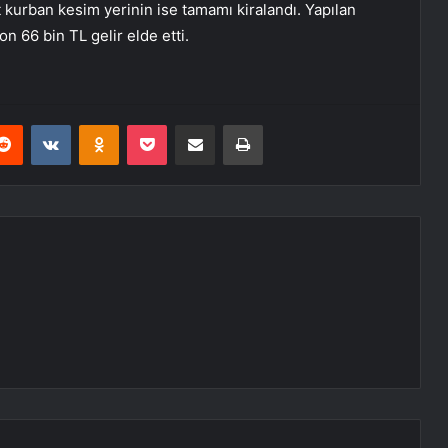
 kurban kesim yerinin ise tamamı kiralandı. Yapılan
n 66 bin TL gelir elde etti.
erest
Reddit
VKontakte
Odnoklassniki
Pocket
E-Posta ile paylaş
Yazdır