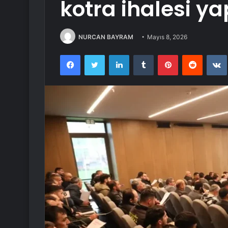
kotra ihalesi ya
NURCAN BAYRAM
Mayıs 8, 2026
Facebook
Twitter
LinkedIn
Tumblr
Pinterest
Reddit