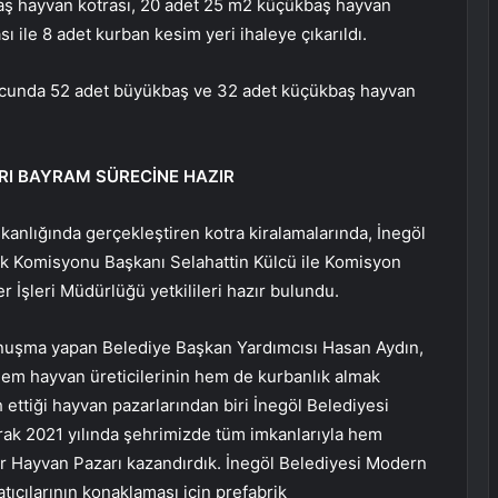
aş hayvan kotrası, 20 adet 25 m2 küçükbaş hayvan
 ile 8 adet kurban kesim yeri ihaleye çıkarıldı.
onucunda 52 adet büyükbaş ve 32 adet küçükbaş hayvan
RI BAYRAM SÜRECİNE HAZIR
anlığında gerçekleştiren kotra kiralamalarında, İnegöl
ık Komisyonu Başkanı Selahattin Külcü ile Komisyon
 İşleri Müdürlüğü yetkilileri hazır bulundu.
 konuşma yapan Belediye Başkan Yardımcısı Hasan Aydın,
Hem hayvan üreticilerinin hem de kurbanlık almak
ettiği hayvan pazarlarından biri İnegöl Belediyesi
rak 2021 yılında şehrimizde tüm imkanlarıyla hem
ir Hayvan Pazarı kazandırdık. İnegöl Belediyesi Modern
tıcılarının konaklaması için prefabrik