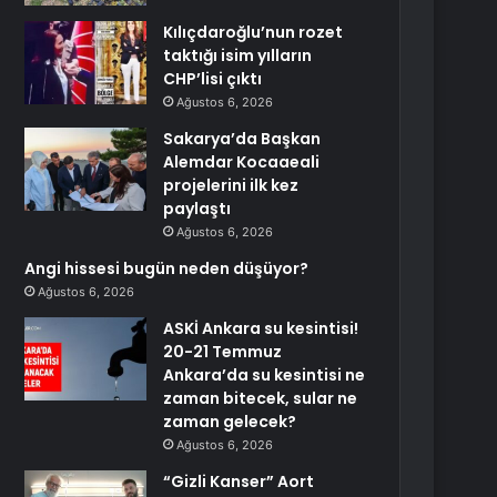
Kılıçdaroğlu’nun rozet
taktığı isim yılların
CHP’lisi çıktı
Ağustos 6, 2026
Sakarya’da Başkan
Alemdar Kocaaeali
projelerini ilk kez
paylaştı
Ağustos 6, 2026
Angi hissesi bugün neden düşüyor?
Ağustos 6, 2026
ASKİ Ankara su kesintisi!
20-21 Temmuz
Ankara’da su kesintisi ne
zaman bitecek, sular ne
zaman gelecek?
Ağustos 6, 2026
“Gizli Kanser” Aort