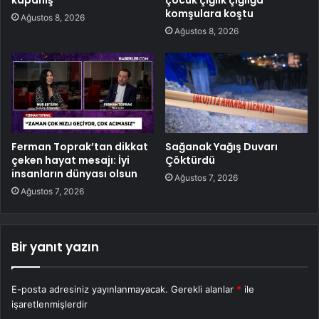
kapanış
çocuk çığlık çığlığa
komşulara koştu
Ağustos 8, 2026
Ağustos 8, 2026
Ferman Toprak’tan dikkat
Sağanak Yağış Duvarı
çeken hayat mesajı: İyi
Çöktürdü
insanların dünyası olsun
Ağustos 7, 2026
Ağustos 7, 2026
Bir yanıt yazın
E-posta adresiniz yayınlanmayacak.
Gerekli alanlar
*
ile
işaretlenmişlerdir