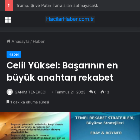
Trump: Şi ve Putin İran’a silah satmayacaklarını söyledi
Menü
Anasayfa
/
Haber
Haber
Celil Yüksel: Başarının en
büyük anahtarı rekabet
GANİM TENEKECİ
Temmuz 21, 2023
0
13
1 dakika okuma süresi