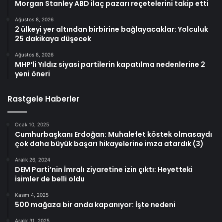
Morgan Stanley ABD ilaç pazarı reçetelerini takip etti
Ağustos 8, 2026
2 ülkeyi yer altından birbirine bağlayacaklar: Yolculuk
25 dakikaya düşecek
Ağustos 8, 2026
MHP’li Yıldız siyasi partilerin kapatılma nedenlerine 2
yeni öneri
Rastgele Haberler
Ocak 10, 2025
Cumhurbaşkanı Erdoğan: Muhalefet köstek olmasaydı
çok daha büyük başarı hikayelerine imza atardık (3)
Aralık 26, 2024
DEM Parti’nin İmralı ziyaretine izin çıktı: Heyetteki
isimler de belli oldu
Kasım 4, 2025
500 mağaza bir anda kapanıyor: İşte nedeni
Aralık 31, 2025