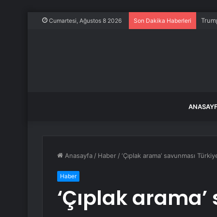
Trump
Cumartesi, Ağustos 8 2026
Son Dakika Haberleri
ANASAY
Anasayfa
/
Haber
/
‘Çıplak arama’ savunması Türkiye’
Haber
‘Çıplak arama’