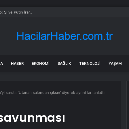
: Şi ve Putin İran’a silah satmayacaklarını söyledi
FA
HABER
EKONOMI
SAĞLIK
TEKNOLOJI
YAŞAM
yi sarstı: ‘Utanan salondan çıksın’ diyerek ayrıntıları anlattı
 savunması