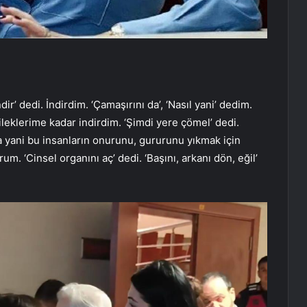
ir’ dedi. İndirdim. ‘Çamaşırını da’, ‘Nasıl yani’ dedim.
bileklerime kadar indirdim. ‘Şimdi yere çömel’ dedi.
 yani bu insanların onurunu, gururunu yıkmak için
. ‘Cinsel organını aç’ dedi. ‘Başını, arkanı dön, eğil’