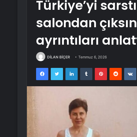
Türkiye’yi sarst
salondan çıksın
ayrıntıları anlat
DİLAN BİÇER
Temmuz 6, 2026
Facebook
Twitter
LinkedIn
Tumblr
Pinterest
Reddit