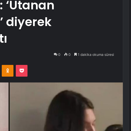
ı: ‘Utanan
’ diyerek
tı
0
0
1 dakika okuma süresi
VKontakte
Odnoklassniki
Pocket