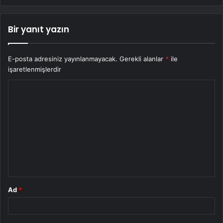
Bir yanıt yazın
E-posta adresiniz yayınlanmayacak.
Gerekli alanlar
*
ile
işaretlenmişlerdir
Y
o
r
u
m
*
Ad
*