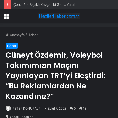
Çorum’da Bıçaklı Kavga: İki Genç Yaralı
Menü
Anasayfa
/
Haber
Haber
Cüneyt Özdemir, Voleybol
Takımımızın Maçını
Yayınlayan TRT’yi Eleştirdi:
“Bu Reklamlardan Ne
Kazandınız?”
PETEK KONURALP
Eylül 7, 2023
0
13
Bir dakikadan az