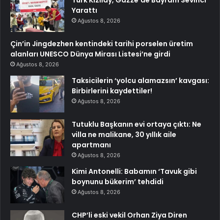
Türk Kızılay, Gazze’de Bayram Sevinci
Yarattı
Ağustos 8, 2026
Çin’in Jingdezhen kentindeki tarihi porselen üretim
alanları UNESCO Dünya Mirası Listesi’ne girdi
Ağustos 8, 2026
Taksicilerin ‘yolcu alamazsın’ kavgası:
Birbirlerini kaydettiler!
Ağustos 8, 2026
Tutuklu Başkanın evi ortaya çıktı: Ne
villa ne malikane, 30 yıllık aile
apartmanı
Ağustos 8, 2026
Kimi Antonelli: Babamın ‘Tavuk gibi
boynunu bükerim’ tehdidi
Ağustos 8, 2026
CHP’li eski vekil Orhan Ziya Diren