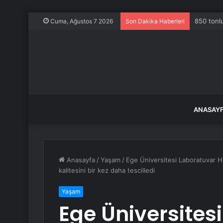
850 tonlu
Cuma, Ağustos 7 2026
Son Dakika Haberleri
ANASAY
Anasayfa
/
Yaşam
/
Ege Üniversitesi Laboratuvar
kalitesini bir kez daha tescilledi
Yaşam
Ege Üniversites