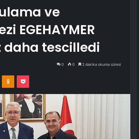
gulama ve
ezi EGEHAYMER
z daha tescilledi
0
0
2 dakika okuma süresi
VKontakte
Odnoklassniki
Pocket