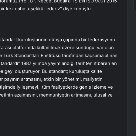
ektörümüz Prof. Dr. Necdet Budak’a TS EN ISO 9001:2015
 bir kez daha teşekkür ederiz” diye konuştu.
standart kuruluşlarının dünya çapında bir federasyonu
arası platformda kullanılmak üzere sunduğu; var olan
e Türk Standartları Enstitüsü tarafından kapsama alınan
andardı” 1987 yılında yayımlandığı tarihten itibaren en
belgeyi oluşturuyor. Bu standart; kuruluşta kalite
zar payının artmasını, etkin bir yönetimi, maliyetin
iletişimde iyileşmeyi, tüm faaliyetlerde geniş izleme ve
ayetinin azalmasını, memnuniyetin artmasını, ulusal ve