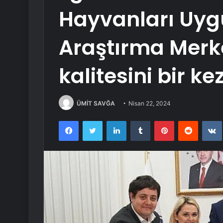
Hayvanları Uy
Araştırma Merk
kalitesini bir ke
ÜMİT SAVĞA
Nisan 22, 2024
Facebook
Twitter
LinkedIn
Tumblr
Pinterest
Reddit