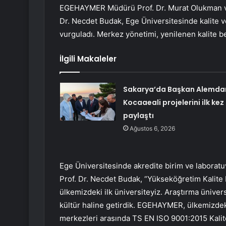
EGEHAYMER Müdürü Prof. Dr. Murat Olukman ve
Dr. Necdet Budak, Ege Üniversitesinde kalite ve
vurguladı. Merkez yönetimi, yenilenen kalite be
İlgili Makaleler
Sakarya’da Başkan Alemda
Kocaaeali projelerini ilk kez
paylaştı
Ağustos 6, 2026
Ege Üniversitesinde akredite birim ve laboratuv
Prof. Dr. Necdet Budak, “Yükseköğretim Kalite
ülkemizdeki ilk üniversiteyiz. Araştırma ünivers
kültür haline getirdik. EGEHAYMER, ülkemizdek
merkezleri arasında TS EN ISO 9001:2015 Kalit