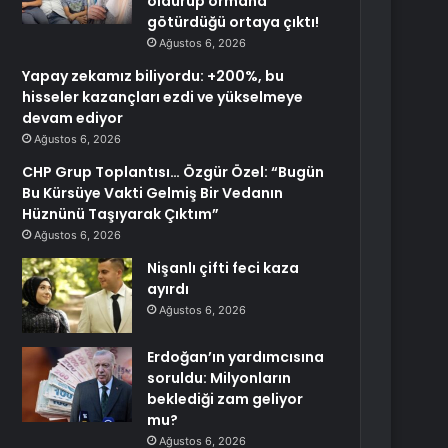
öldürüp ormana
götürdüğü ortaya çıktı!
Ağustos 6, 2026
Yapay zekamız biliyordu: +200%, bu
hisseler kazançları ezdi ve yükselmeye
devam ediyor
Ağustos 6, 2026
CHP Grup Toplantısı… Özgür Özel: “Bugün
Bu Kürsüye Vakti Gelmiş Bir Vedanın
Hüznünü Taşıyarak Çıktım”
Ağustos 6, 2026
Nişanlı çifti feci kaza
ayırdı
Ağustos 6, 2026
Erdoğan’ın yardımcısına
soruldu: Milyonların
beklediği zam geliyor
mu?
Ağustos 6, 2026