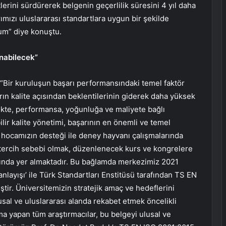
tlerini sürdürerek belgenin geçerlilik süresini 4 yıl daha
ımızı uluslararası standartlara uygun bir şekilde
um” diye konuştu.
anabilecek”
ir kuruluşun başarı performansındaki temel faktör
arın kalite açısından beklentilerinin giderek daha yüksek
likte, performansa, yoğunluğa ve maliyete bağlı
lir kalite yönetimi, başarının en önemli ve temel
 hocamızın desteği ile deney hayvanı çalışmalarında
a tercih sebebi olmak, düzenlenecek kurs ve kongrelere
asında yer almaktadır. Bu bağlamda merkezimiz 2021
anlayışı’ ile Türk Standartları Enstitüsü tarafından TS EN
tir. Üniversitemizin stratejik amaç ve hedeflerini
sal ve uluslararası alanda rekabet etmek öncelikli
a yapan tüm araştırmacılar, bu belgeyi ulusal ve