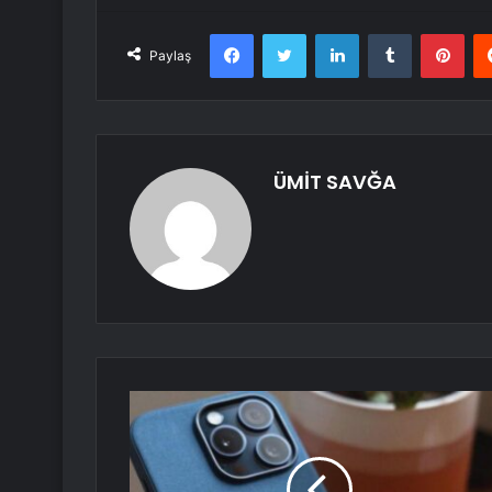
Facebook
Twitter
LinkedIn
Tumblr
Pint
Paylaş
ÜMİT SAVĞA