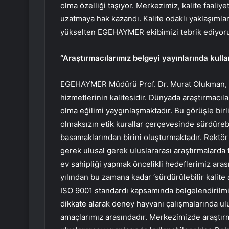
olma özelliği taşıyor. Merkezimiz, kalite faaliye
uzatmaya hak kazandı. Kalite odaklı yaklaşımlar
yükselten EGEHAYMER ekibimizi tebrik ediyor
“Araştırmacılarımız belgeyi yayınlarında kull
EGEHAYMER Müdürü Prof. Dr. Murat Olukman, “B
hizmetlerinin kalitesidir. Dünyada araştırmacıl
olma eğilimi yaygınlaşmaktadır. Bu görüşle bir
olmaksızın etik kurallar çerçevesinde sürdürebi
basamaklarından birini oluşturmaktadır. Rektör
gerek ulusal gerek uluslararası araştırmalard
ev sahipliği yapmak öncelikli hedeflerimiz ar
yılından bu zamana kadar ‘sürdürülebilir kalite 
ISO 9001 standardı kapsamında belgelendirilmiş
dikkate alarak deney hayvanı çalışmalarında ulu
amaçlarımız arasındadır. Merkezimizde araştırm