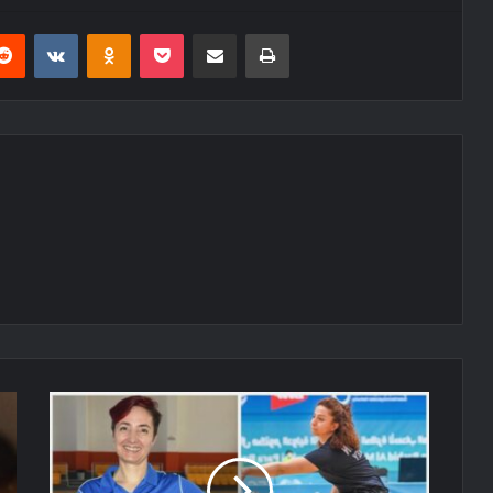
erest
Reddit
VKontakte
Odnoklassniki
Pocket
E-Posta ile paylaş
Yazdır