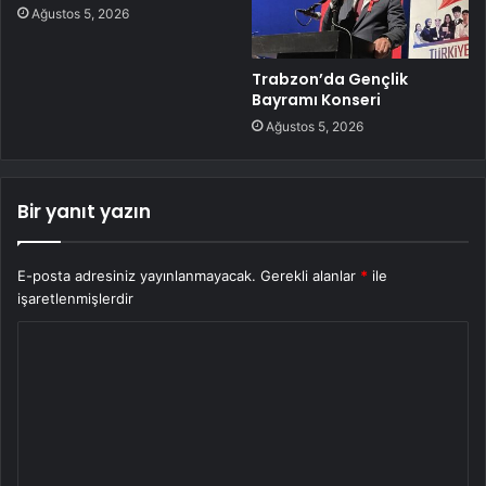
Ağustos 5, 2026
Trabzon’da Gençlik
Bayramı Konseri
Ağustos 5, 2026
Bir yanıt yazın
E-posta adresiniz yayınlanmayacak.
Gerekli alanlar
*
ile
işaretlenmişlerdir
Y
o
r
u
m