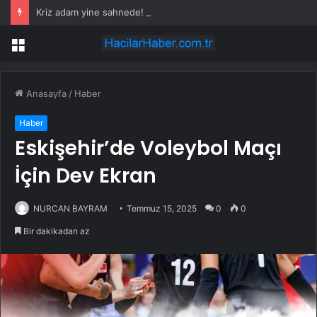
Kriz adam yine sahnede! Bu kez kupaya değil, protokole kadar uzandı
Menü
Anasayfa
/
Haber
Haber
Eskişehir’de Voleybol Maçı
İçin Dev Ekran
NURCAN BAYRAM
Temmuz 15, 2025
0
0
Bir dakikadan az