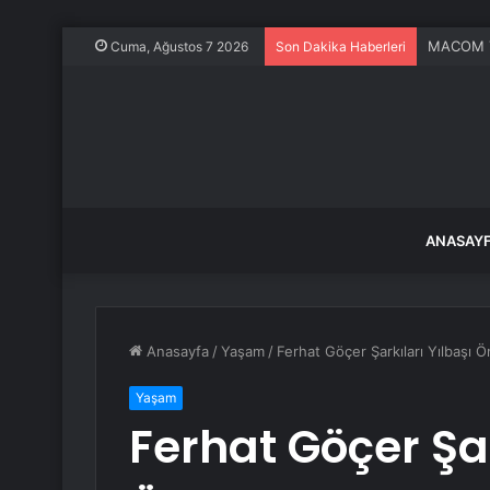
MACOM Te
Cuma, Ağustos 7 2026
Son Dakika Haberleri
ANASAY
Anasayfa
/
Yaşam
/
Ferhat Göçer Şarkıları Yılbaşı 
Yaşam
Ferhat Göçer Şar