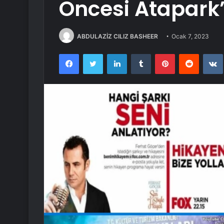
Öncesi Atapark
ABDULAZİZ CILIZ BASHEER
Ocak 7, 2023
Facebook
Twitter
LinkedIn
Tumblr
Pinterest
Reddit