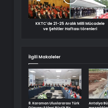
KKTC'de 21-25 Aralık Milli Mücadele
ve Şehitler Haftası törenleri
İlgili Makaleler
8. Karaman Uluslararası Türk
Antalya Bü
Dünyası Şöleni Büyük Bir
mezarlıkla