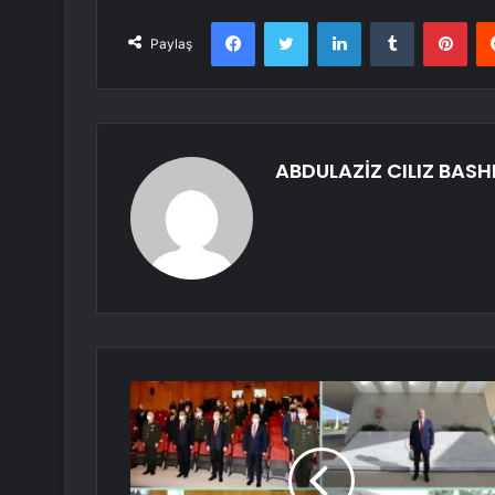
Facebook
Twitter
LinkedIn
Tumblr
Pint
Paylaş
ABDULAZİZ CILIZ BASH