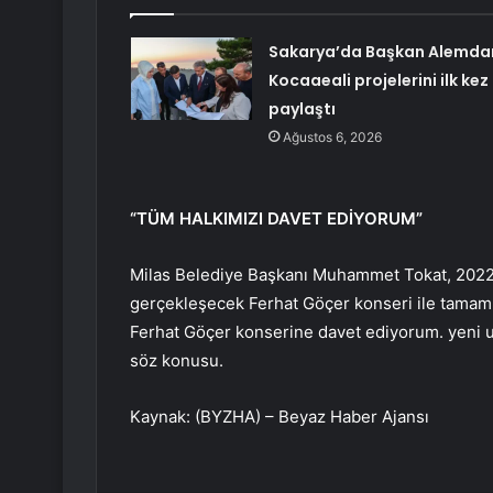
Sakarya’da Başkan Alemda
Kocaaeali projelerini ilk kez
paylaştı
Ağustos 6, 2026
“TÜM HALKIMIZI DAVET EDİYORUM”
Milas Belediye Başkanı Muhammet Tokat, 2022-20
gerçekleşecek Ferhat Göçer konseri ile tamamla
Ferhat Göçer konserine davet ediyorum. yeni u
söz konusu.
Kaynak: (BYZHA) – Beyaz Haber Ajansı