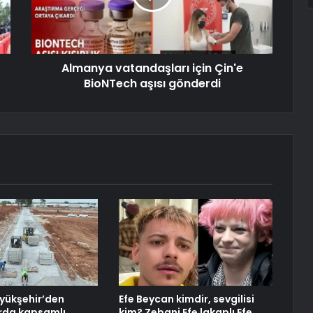
Almanya vatandaşları için Çin'e
BioNTech aşısı gönderdi
yükşehir’den
Efe Beycan kimdir, sevgilisi
rda kapsamlı
kim? Zebani Efe lakaplı Efe