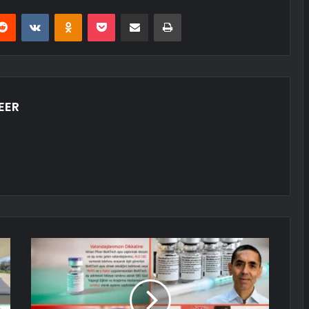
erest
Reddit
VKontakte
Odnoklassniki
Pocket
E-Posta ile paylaş
Yazdır
EER