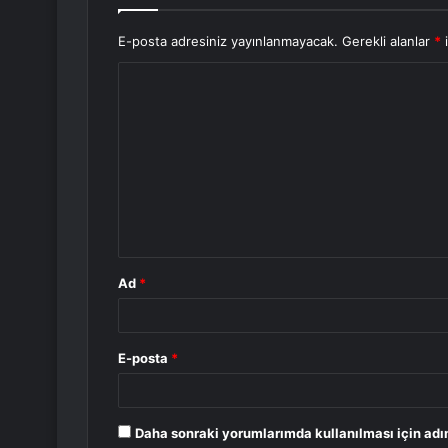
E-posta adresiniz yayınlanmayacak.
Gerekli alanlar
*
i
Y
o
r
u
m
*
Ad
*
E-posta
*
Daha sonraki yorumlarımda kullanılması için adı