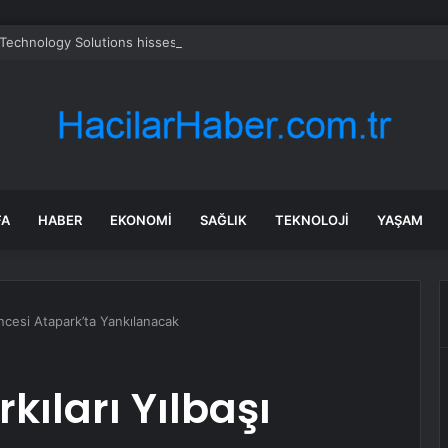
chnology Solutions hissesi neden yükseliyor?
FA
HABER
EKONOMI
SAĞLIK
TEKNOLOJI
YAŞAM
Öncesi Atapark’ta Yankılanacak
kıları Yılbaşı