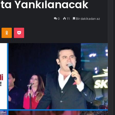
’ta Yankılanacak
0
11
Bir dakikadan az
VKontakte
Odnoklassniki
Pocket