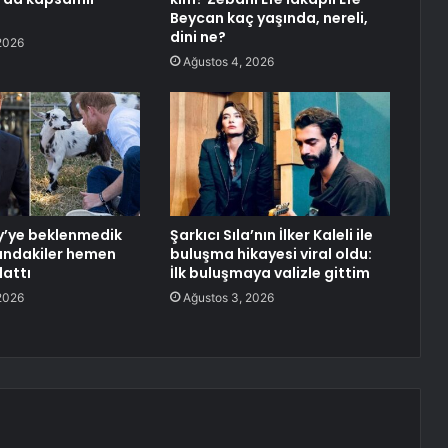
Beycan kaç yaşında, nereli,
dini ne?
2026
Ağustos 4, 2026
y’ye beklenmedik
Şarkıcı Sıla’nın İlker Kaleli ile
ındakiler hemen
buluşma hikayesi viral oldu:
lattı
İlk buluşmaya valizle gittim
2026
Ağustos 3, 2026