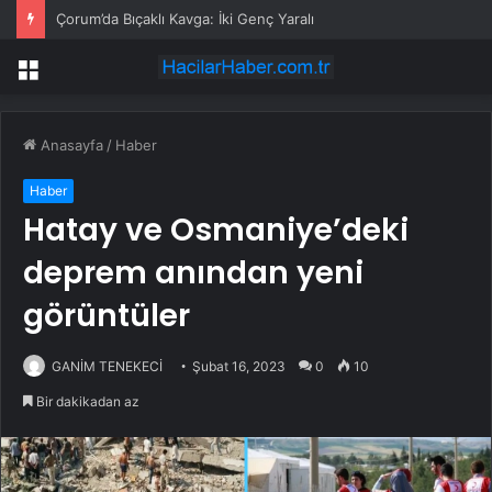
Çorum’da Bıçaklı Kavga: İki Genç Yaralı
Menü
Anasayfa
/
Haber
Haber
Hatay ve Osmaniye’deki
deprem anından yeni
görüntüler
GANİM TENEKECİ
Şubat 16, 2023
0
10
Bir dakikadan az