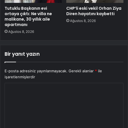
Tutuklu Başkanın evi
CHP’li eski vekil Orhan Ziya
ortaya çıktı: Ne villa ne
Diren hayatını kaybetti
malikane, 30 yıllık aile
Ağustos 8, 2026
apartmanı
Ağustos 8, 2026
Bir yanıt yazın
E-posta adresiniz yayınlanmayacak.
Gerekli alanlar
*
ile
işaretlenmişlerdir
Y
o
r
u
m