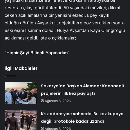
yaşındaki kızları Zehra ile evvelki akşam Tarabya’da bir
restoran çıkışı görüntülendi. 59 yaşındaki müzikçi, dikkat
çeken açıklamalarına bir yenisini ekledi. Epey keyifli
olduğu görülen Avşar kızı, objektiflere poz verdikten sonra
eski eşini lisanına doladı. Hülya Avşar’dan Kaya Çilingiroğlu
açıklaması geldi. İşte o açıklamalar;
“Hiçbir Şeyi Bilinçli Yapmadım”
İlgili Makaleler
Sakarya’da Başkan Alemdar Kocaaeali
projelerini ilk kez paylaştı
Ağustos 6, 2026
Kriz adam yine sahnede! Bu kez kupaya
değil, protokole kadar uzandı
Ağustos 6, 2026