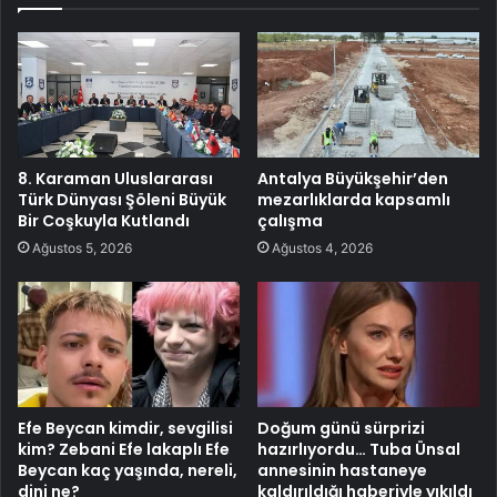
8. Karaman Uluslararası
Antalya Büyükşehir’den
Türk Dünyası Şöleni Büyük
mezarlıklarda kapsamlı
Bir Coşkuyla Kutlandı
çalışma
Ağustos 5, 2026
Ağustos 4, 2026
Efe Beycan kimdir, sevgilisi
Doğum günü sürprizi
kim? Zebani Efe lakaplı Efe
hazırlıyordu… Tuba Ünsal
Beycan kaç yaşında, nereli,
annesinin hastaneye
dini ne?
kaldırıldığı haberiyle yıkıldı