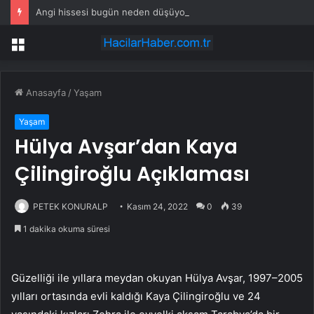
Angi hissesi bugün neden düşüyor?
Menü
Anasayfa
/
Yaşam
Yaşam
Hülya Avşar’dan Kaya
Çilingiroğlu Açıklaması
PETEK KONURALP
Kasım 24, 2022
0
39
1 dakika okuma süresi
Güzelliği ile yıllara meydan okuyan Hülya Avşar, 1997–2005
yılları ortasında evli kaldığı Kaya Çilingiroğlu ve 24