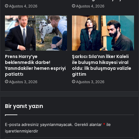
Ağustos 4, 2026
Ağustos 4, 2026
Prens Harry’ye
Şarkıcı Sıla’nın İlker Kaleli
beklenmedik darbe!
ile buluşma hikayesi viral
Yanındakiler hemen espriyi
oldu: İlk buluşmaya valizle
patlattı
gittim
Ağustos 3, 2026
Ağustos 3, 2026
Bir yanıt yazın
E-posta adresiniz yayınlanmayacak.
Gerekli alanlar
*
ile
işaretlenmişlerdir