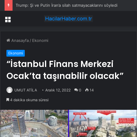
Trump: Şi ve Putin İran’a silah satmayacaklarını söyledi
Menü
Anasayfa
/
Ekonomi
Ekonomi
“İstanbul Finans Merkezi
Ocak’ta taşınabilir olacak”
UMUT ATİLA
Aralık 12, 2022
0
14
4 dakika okuma süresi