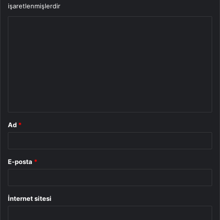
işaretlenmişlerdir
Y
o
r
u
m
*
Ad
*
E-posta
*
İnternet sitesi