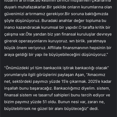
itibarını artırmak.Bu kesimin birincil müşterileri çıkarlarına
duyarlı muhafazakarlar.Bir şekilde onların kurumlarına olan
güvenimizi artırmamız gerekiyor.Bir soruna baktığımızda
şöyle düşünüyoruz. Buradaki anahtar değer topluma bu
inancı kazandıracak kurumsal bir yapıdır.O tarafta kritik bir
çalışma var.Öte yandan biz yan finansal kuruluşlar devreye
girerek operasyonlarını kuruyoruz. wn birlik. yaratmaya
büyük önem veriyoruz. Affiliate finansmanının hepsinin bir
araya geldiği bir yapı ile büyüyebileceğini düşünüyoruz.”
“Önümüzdeki yıl tüm bankacılık iştirak bankacılığı olacak”
yorumlarıyla ilgili görüşlerini paylaşan Aşan, “Amacımız
net, sektördeki payımızı yüzde 15’e çıkarmak. 2025’e kadar
inşallah bunu başaracağız. Bankacılığımız diyelim. sistem,
finansal sistem ve tasarruf sahipleri bunu tercih ediyor ve
bizim payımız yüzde 51 oldu. Bunun nesi var, zararı ne,
büyütebilirsek ne güzel bir alanı büyüteceğiz” dedi.