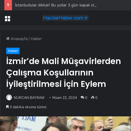
İstanbullular dikkat! Bu yollar 3 gün kapalı olacak
Menü
Anasayfa
/
Haber
Haber
İzmir’de Mali Müşavirlerden
Çalışma Koşullarının
İyileştirilmesi İçin Eylem
NURCAN BAYRAM
Nisan 22, 2024
0
0
3 dakika okuma süresi