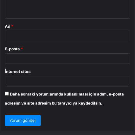
m
*
Ad
*
E-posta
*
İnternet sitesi
Daha sonraki yorumlarımda kullanılması için adım, e-posta
adresim ve site adresim bu tarayıcıya kaydedilsin.