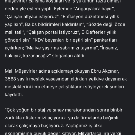
müşavirler çalışma koşulları ve iş yükünün fazla olması
nedeniyle eylem yaptı. Eylemde “Angaryalara hayır”,
“Çalışan altyapı istiyoruz”, “Enflasyon düzeltmesi yıllık
yapılsın”, Ba bs bildirimleri kaldırılsın”, “Sözde değil özde
mali tatil”, “Çalışan portal istiyoruz”, E-Defterler yıllık
gönderilsin”, “KDV beyanları birleştirilsin” pankartları
açılırken; “Maliye şaşırma sabrımızı taşırma”, “İnsanız,
haklıyız, kazanacağız” sloganları atıldı.
Mali Müşavirler adına açıklamayı okuyan Ebru Akçınar,
3568 sayılı meslek yasasından aldıkları yetkiye dayanarak
mesleklerini icra etmeye çalıştıklarını söyleyerek şunları
kaydetti:
“Çok yoğun bir staj ve sınav maratonundan sonra binbir
zorlukla ofislerimizi açıyoruz. ya da firmalarda bağımlı
olarak çalışmaya başlıyoruz. Yaptığımız iş ülke
ekonomisine büyük değer katıyor. Milyarlarca lira vergi