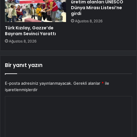
üretim alanları UNESCO
Dünya Mirası Listesi’ne
girdi
Ağustos 8, 2026
Türk Kızılay, Gazze’de
Bayram Sevinci Yarattı
Ağustos 8, 2026
Bir yanıt yazın
E-posta adresiniz yayınlanmayacak.
Gerekli alanlar
*
ile
işaretlenmişlerdir
Y
o
r
u