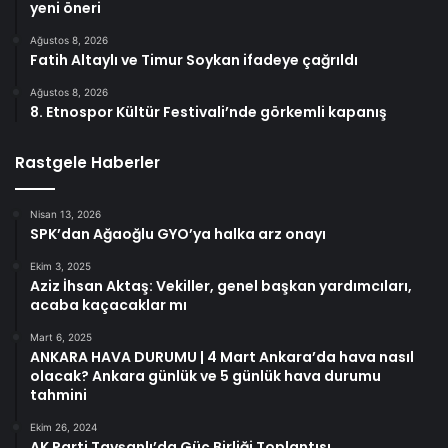
yeni öneri
Ağustos 8, 2026
Fatih Altaylı ve Timur Soykan ifadeye çağrıldı
Ağustos 8, 2026
8. Etnospor Kültür Festivali’nde görkemli kapanış
Rastgele Haberler
Nisan 13, 2026
SPK’dan Ağaoğlu GYO’ya halka arz onayı
Ekim 3, 2025
Aziz İhsan Aktaş: Vekiller, genel başkan yardımcıları,
acaba kaçacaklar mı
Mart 6, 2025
ANKARA HAVA DURUMU | 4 Mart Ankara’da hava nasıl
olacak? Ankara günlük ve 5 günlük hava durumu
tahmini
Ekim 26, 2024
AK Parti Tavşanlı’da Güç Birliği Toplantısı