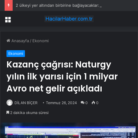
2 ülkeyi yer altından birbirine bağlayacaklar: Yolculuk 25 dakikaya düşecek
Menü
Anasayfa
/
Ekonomi
Ekonomi
Kazanç çağrısı: Naturgy
yılın ilk yarısı için 1 milyar
Avro net gelir açıkladı
DİLAN BİÇER
Temmuz 26, 2024
0
0
2 dakika okuma süresi