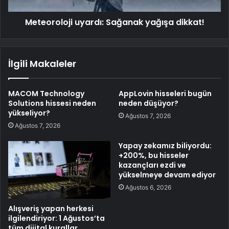
Meteoroloji uyardı: Sağanak yağışa dikkat!
İlgili Makaleler
MACOM Technology
AppLovin hisseleri bugün
Solutions hissesi neden
neden düşüyor?
yükseliyor?
Ağustos 7, 2026
Ağustos 7, 2026
Yapay zekamız biliyordu:
+200%, bu hisseler
kazançları ezdi ve
yükselmeye devam ediyor
Ağustos 6, 2026
Alışveriş yapan herkesi
ilgilendiriyor: 1 Ağustos’ta
tüm dijital kurallar