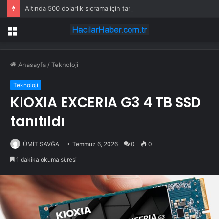
Altında 500 dolarlık sıçrama için tarih verildi
Menü
Anasayfa
/
Teknoloji
Teknoloji
KIOXIA EXCERIA G3 4 TB SSD
tanıtıldı
ÜMİT SAVĞA
Temmuz 6, 2026
0
0
1 dakika okuma süresi