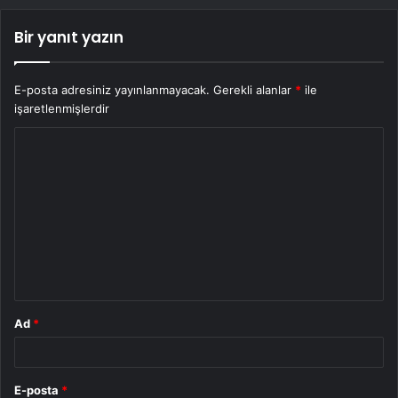
Bir yanıt yazın
E-posta adresiniz yayınlanmayacak.
Gerekli alanlar
*
ile
işaretlenmişlerdir
Y
o
r
u
m
*
Ad
*
E-posta
*