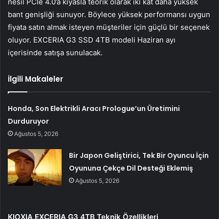
nesil PCIe 4.0’a kıyasla teorik olarak iki kat daha yüksek
bant genişliği sunuyor. Böylece yüksek performansı uygun
fiyata satın almak isteyen müşteriler için güçlü bir seçenek
oluyor. EXCERIA G3 SSD 4TB modeli Haziran ayı
içerisinde satışa sunulacak.
İlgili Makaleler
Honda, Son Elektrikli Aracı Prologue’un Üretimini
Durduruyor
Ağustos 5, 2026
Bir Japon Geliştirici, Tek Bir Oyuncu İçin
Oyununa Çekçe Dil Desteği Eklemiş
Ağustos 5, 2026
KIOXIA EXCERIA G3 4TB Teknik Özellikleri