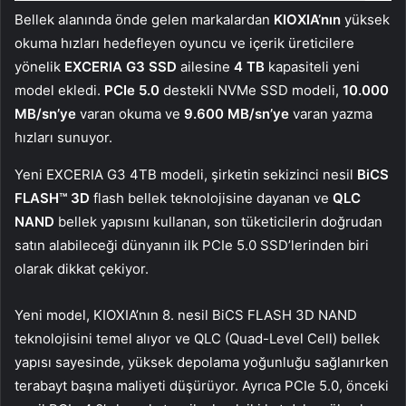
Bellek alanında önde gelen markalardan
KIOXIA’nın
yüksek
okuma hızları hedefleyen oyuncu ve içerik üreticilere
yönelik
EXCERIA G3 SSD
ailesine
4 TB
kapasiteli yeni
model ekledi.
PCIe 5.0
destekli NVMe SSD modeli,
10.000
MB/sn’ye
varan okuma ve
9.600 MB/sn’ye
varan yazma
hızları sunuyor.
Yeni EXCERIA G3 4TB modeli, şirketin sekizinci nesil
BiCS
FLASH™ 3D
flash bellek teknolojisine dayanan ve
QLC
NAND
bellek yapısını kullanan, son tüketicilerin doğrudan
satın alabileceği dünyanın ilk PCIe 5.0 SSD’lerinden biri
olarak dikkat çekiyor.
Yeni model, KIOXIA’nın 8. nesil BiCS FLASH 3D NAND
teknolojisini temel alıyor ve QLC (Quad-Level Cell) bellek
yapısı sayesinde, yüksek depolama yoğunluğu sağlanırken
terabayt başına maliyeti düşürüyor. Ayrıca PCIe 5.0, önceki