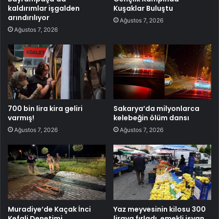
kaldırımlar işgalden
Kuşaklar Buluştu
arındırılıyor
Ağustos 7, 2026
Ağustos 7, 2026
700 bin lira kira geliri
Sakarya’da milyonlarca
varmış!
kelebeğin ölüm dansı
Ağustos 7, 2026
Ağustos 7, 2026
Muradiye’de Kaçak İnci
Yaz meyvesinin kilosu 300
Kefali Denetimi
liraya fırladı, emekli isyan