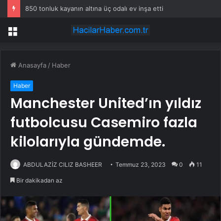
850 tonluk kayanın altına üç odalı ev inşa etti
Menü
Anasayfa
/
Haber
Haber
Manchester United’ın yıldız
futbolcusu Casemiro fazla
kilolarıyla gündemde.
ABDULAZİZ CILIZ BASHEER
Temmuz 23, 2023
0
11
Bir dakikadan az