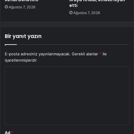
etti
Ağustos 7, 2026
Ağustos 7, 2026
Bir yanıt yazın
E-posta adresiniz yayınlanmayacak.
Gerekli alanlar
*
ile
işaretlenmişlerdir
Y
o
r
u
m
*
Ad
*