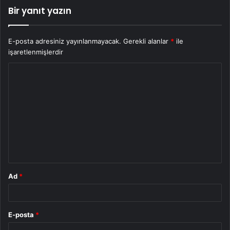
Bir yanıt yazın
E-posta adresiniz yayınlanmayacak.
Gerekli alanlar
*
ile
işaretlenmişlerdir
Y
o
r
u
m
*
Ad
*
E-posta
*