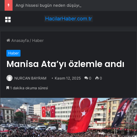
Angi hissesi bugün neden düşüyor?
Menü
Anasayfa
/
Haber
Haber
Manisa Ata’yı özlemle andı
NURCAN BAYRAM
Kasım 12, 2025
0
0
1 dakika okuma süresi