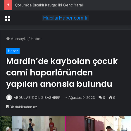
Çorum’da Bıçaklı Kavga: İki Genç Yaralı
Menü
Anasayfa
/
Haber
Haber
Mardin’de kaybolan çocuk
cami hoparlöründen
yapılan anonsla bulundu
ABDULAZİZ CILIZ BASHEER
Ağustos 9, 2023
0
9
Bir dakikadan az