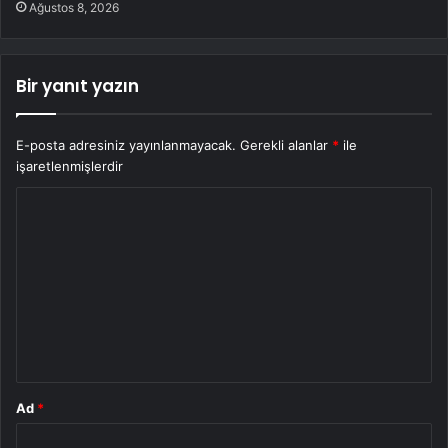
Ağustos 8, 2026
Bir yanıt yazın
E-posta adresiniz yayınlanmayacak.
Gerekli alanlar
*
ile
işaretlenmişlerdir
Y
o
r
u
m
*
Ad
*