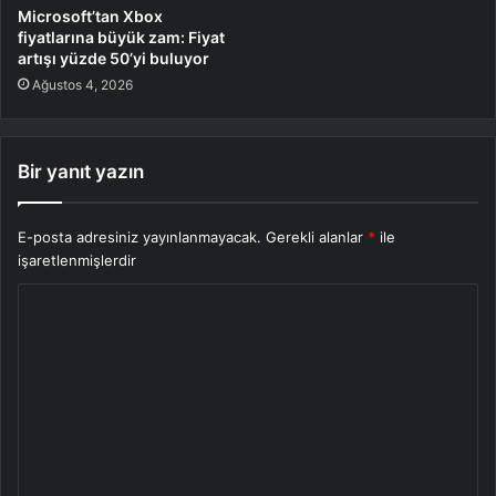
Microsoft’tan Xbox
fiyatlarına büyük zam: Fiyat
artışı yüzde 50’yi buluyor
Ağustos 4, 2026
Bir yanıt yazın
E-posta adresiniz yayınlanmayacak.
Gerekli alanlar
*
ile
işaretlenmişlerdir
Y
o
r
u
m
*