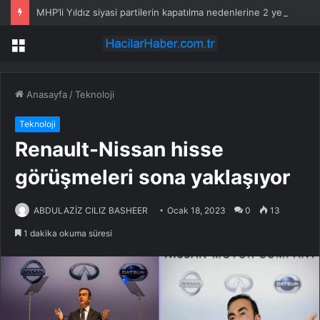
MHP’li Yıldız siyasi partilerin kapatılma nedenlerine 2 yeni öneri
Menü
Anasayfa
/
Teknoloji
Teknoloji
Renault-Nissan hisse
görüşmeleri sona yaklaşıyor
ABDULAZİZ CILIZ BASHEER
Ocak 18, 2023
0
13
1 dakika okuma süresi