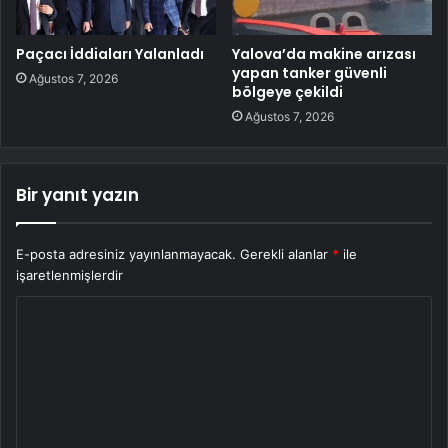
Paçacı İddiaları Yalanladı
Yalova’da makine arızası
yapan tanker güvenli
Ağustos 7, 2026
bölgeye çekildi
Ağustos 7, 2026
Bir yanıt yazın
E-posta adresiniz yayınlanmayacak.
Gerekli alanlar
*
ile
işaretlenmişlerdir
Y
o
r
u
m