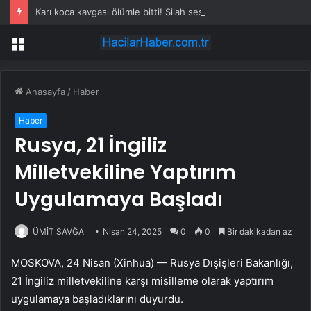
Karı koca kavgası ölümle bitti! Silah sesini duyan 5 çocuk çığlık çığlığa komşulara koştu
Menü
Anasayfa
/
Haber
Haber
Rusya, 21 İngiliz
Milletvekiline Yaptırım
Uygulamaya Başladı
ÜMİT SAVĞA
Nisan 24, 2025
0
0
Bir dakikadan az
MOSKOVA, 24 Nisan (Xinhua) — Rusya Dışişleri Bakanlığı,
21 İngiliz milletvekiline karşı misilleme olarak yaptırım
uygulamaya başladıklarını duyurdu.