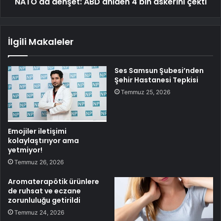
NATO'da dehşet: ABD aniden 4 bin askerini çekti
İlgili Makaleler
Ses Samsun Şubesi’nden
Şehir Hastanesi Tepkisi
Temmuz 25, 2026
Emojiler iletişimi
kolaylaştırıyor ama
yetmiyor!
Temmuz 26, 2026
Aromaterapötik ürünlere
de ruhsat ve eczane
zorunluluğu getirildi
Temmuz 24, 2026