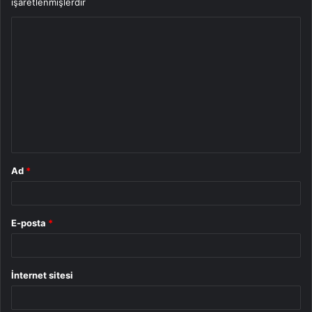
işaretlenmişlerdir
Y
o
r
u
m
*
Ad
*
E-posta
*
İnternet sitesi