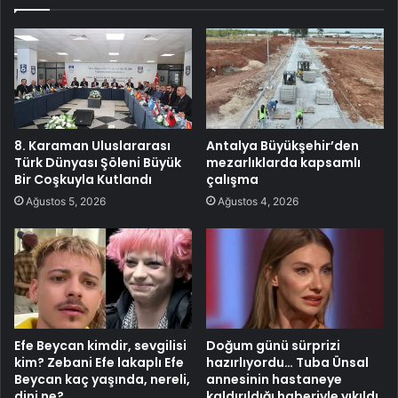
8. Karaman Uluslararası
Antalya Büyükşehir’den
Türk Dünyası Şöleni Büyük
mezarlıklarda kapsamlı
Bir Coşkuyla Kutlandı
çalışma
Ağustos 5, 2026
Ağustos 4, 2026
Efe Beycan kimdir, sevgilisi
Doğum günü sürprizi
kim? Zebani Efe lakaplı Efe
hazırlıyordu… Tuba Ünsal
Beycan kaç yaşında, nereli,
annesinin hastaneye
dini ne?
kaldırıldığı haberiyle yıkıldı