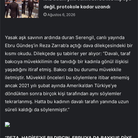
değil, protokole kadar uzandı
Ağustos 6, 2026
Yasak aşk savının ardında duran Serengil, canlı yayında
Ebru Gündeş’in Reza Zarrab’a açtığı dava dilekçesindeki bir
kısmı okudu. Dilekçede şu tabirler yer alıyor: “Davalı, taraf
bakıcıya müvekkilimin de tanıdığı bir kadınla gönül ilişkisi
yaşadığını itiraf etmiş. Bakıcı da bu durumu müvekkile
iletmiştir. Müvekkil önceleri bu söylemlere itibar etmemiş
ancak 2021 yılı şubat ayında Amerika’dan Türkiye’ye
döndükten sonra birçok kişi tarafından aynı söylemler
tekrarlanmış. Hatta bu kadının davalı tarafın yanında uzun
süreli kaldığı da söylenmiştir.”
“REZA, HADİSE’YE BILDIRCIN, EBRU’YA DA BAYKUŞ DİYE