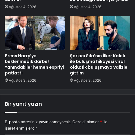
Ağustos 4, 2026
Ağustos 4, 2026
Prens Harry’ye
Şarkıcı Sıla’nın İlker Kaleli
beklenmedik darbe!
ile buluşma hikayesi viral
Yanındakiler hemen espriyi
oldu: İlk buluşmaya valizle
patlattı
gittim
Ağustos 3, 2026
Ağustos 3, 2026
Bir yanıt yazın
E-posta adresiniz yayınlanmayacak.
Gerekli alanlar
*
ile
işaretlenmişlerdir