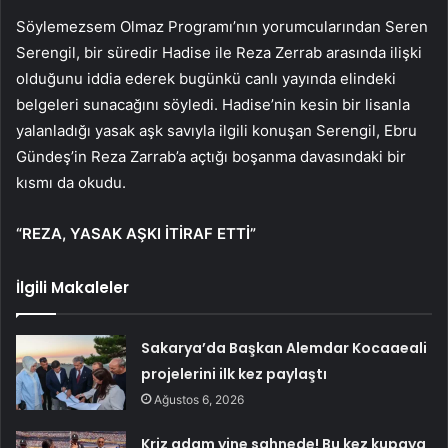
Söylemezsem Olmaz Programı’nın yorumcularından Seren
Serengil, bir süredir Hadise ile Reza Zerrab arasında ilişki
olduğunu iddia ederek bugünkü canlı yayında elindeki
belgeleri sunacağını söyledi. Hadise’nin kesin bir lisanla
yalanladığı yasak aşk savıyla ilgili konuşan Serengil, Ebru
Gündeş’in Reza Zarrab’a açtığı boşanma davasındaki bir
kısmı da okudu.
“REZA, YASAK AŞKI İTİRAF ETTİ”
İlgili Makaleler
Sakarya’da Başkan Alemdar Kocaaeali
projelerini ilk kez paylaştı
Ağustos 6, 2026
Kriz adam yine sahnede! Bu kez kupaya