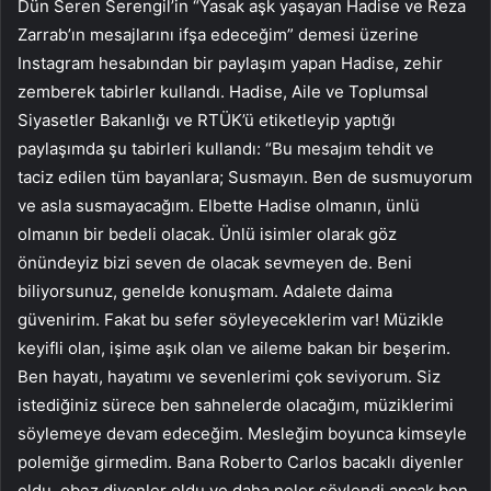
Dün Seren Serengil’in “Yasak aşk yaşayan Hadise ve Reza
Zarrab’ın mesajlarını ifşa edeceğim” demesi üzerine
Instagram hesabından bir paylaşım yapan Hadise, zehir
zemberek tabirler kullandı. Hadise, Aile ve Toplumsal
Siyasetler Bakanlığı ve RTÜK’ü etiketleyip yaptığı
paylaşımda şu tabirleri kullandı: “Bu mesajım tehdit ve
taciz edilen tüm bayanlara; Susmayın. Ben de susmuyorum
ve asla susmayacağım. Elbette Hadise olmanın, ünlü
olmanın bir bedeli olacak. Ünlü isimler olarak göz
önündeyiz bizi seven de olacak sevmeyen de. Beni
biliyorsunuz, genelde konuşmam. Adalete daima
güvenirim. Fakat bu sefer söyleyeceklerim var! Müzikle
keyifli olan, işime aşık olan ve aileme bakan bir beşerim.
Ben hayatı, hayatımı ve sevenlerimi çok seviyorum. Siz
istediğiniz sürece ben sahnelerde olacağım, müziklerimi
söylemeye devam edeceğim. Mesleğim boyunca kimseyle
polemiğe girmedim. Bana Roberto Carlos bacaklı diyenler
oldu, obez diyenler oldu ve daha neler söylendi ancak ben