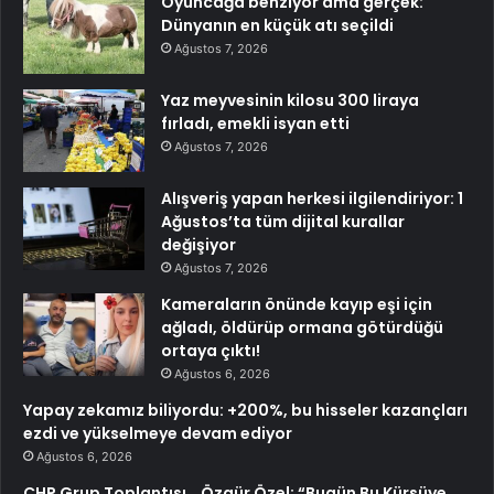
Oyuncağa benziyor ama gerçek:
Dünyanın en küçük atı seçildi
Ağustos 7, 2026
Yaz meyvesinin kilosu 300 liraya
fırladı, emekli isyan etti
Ağustos 7, 2026
Alışveriş yapan herkesi ilgilendiriyor: 1
Ağustos’ta tüm dijital kurallar
değişiyor
Ağustos 7, 2026
Kameraların önünde kayıp eşi için
ağladı, öldürüp ormana götürdüğü
ortaya çıktı!
Ağustos 6, 2026
Yapay zekamız biliyordu: +200%, bu hisseler kazançları
ezdi ve yükselmeye devam ediyor
Ağustos 6, 2026
CHP Grup Toplantısı… Özgür Özel: “Bugün Bu Kürsüye