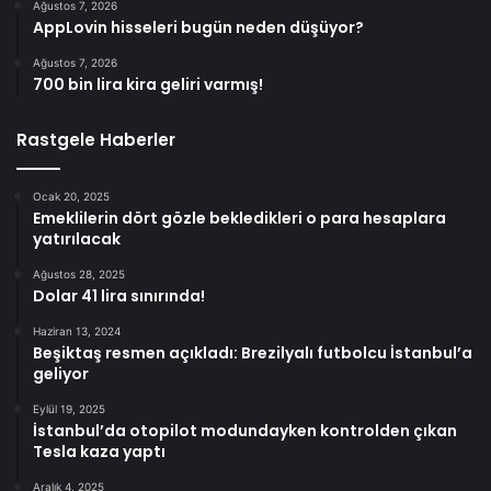
Ağustos 7, 2026
AppLovin hisseleri bugün neden düşüyor?
Ağustos 7, 2026
700 bin lira kira geliri varmış!
Rastgele Haberler
Ocak 20, 2025
Emeklilerin dört gözle bekledikleri o para hesaplara
yatırılacak
Ağustos 28, 2025
Dolar 41 lira sınırında!
Haziran 13, 2024
Beşiktaş resmen açıkladı: Brezilyalı futbolcu İstanbul’a
geliyor
Eylül 19, 2025
İstanbul’da otopilot modundayken kontrolden çıkan
Tesla kaza yaptı
Aralık 4, 2025