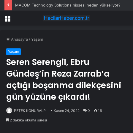
MACOM Technology Solutions hissesi neden yükseliyor?
Menü
Anasayfa
/
Yaşam
Yaşam
Seren Serengil, Ebru
Gündeş’in Reza Zarrab’a
açtığı boşanma dilekçesini
gün yüzüne çıkardı!
PETEK KONURALP
Kasım 24, 2022
0
16
2 dakika okuma süresi