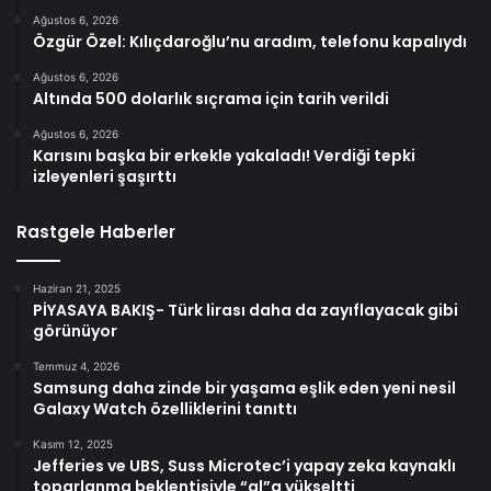
Ağustos 6, 2026
Özgür Özel: Kılıçdaroğlu’nu aradım, telefonu kapalıydı
Ağustos 6, 2026
Altında 500 dolarlık sıçrama için tarih verildi
Ağustos 6, 2026
Karısını başka bir erkekle yakaladı! Verdiği tepki
izleyenleri şaşırttı
Rastgele Haberler
Haziran 21, 2025
PİYASAYA BAKIŞ- Türk lirası daha da zayıflayacak gibi
görünüyor
Temmuz 4, 2026
Samsung daha zinde bir yaşama eşlik eden yeni nesil
Galaxy Watch özelliklerini tanıttı
Kasım 12, 2025
Jefferies ve UBS, Suss Microtec’i yapay zeka kaynaklı
toparlanma beklentisiyle “al”a yükseltti