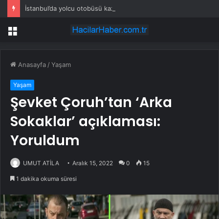
İstanbul’da yolcu otobüsü kaza yaptı: Çok sayıda yaralı var!
Menü
Anasayfa
/
Yaşam
Yaşam
Şevket Çoruh’tan ‘Arka
Sokaklar’ açıklaması:
Yoruldum
UMUT ATİLA
Aralık 15, 2022
0
15
1 dakika okuma süresi