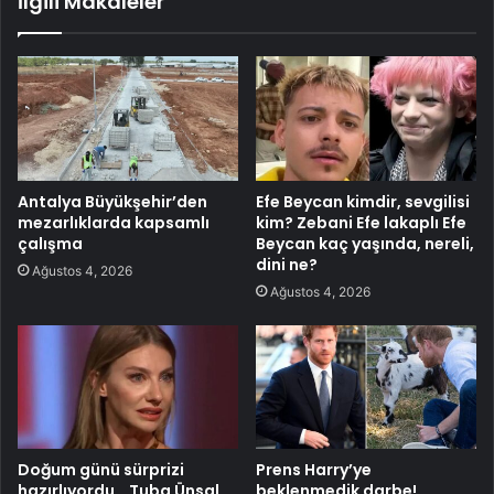
İlgili Makaleler
Antalya Büyükşehir’den
Efe Beycan kimdir, sevgilisi
mezarlıklarda kapsamlı
kim? Zebani Efe lakaplı Efe
çalışma
Beycan kaç yaşında, nereli,
dini ne?
Ağustos 4, 2026
Ağustos 4, 2026
Doğum günü sürprizi
Prens Harry’ye
hazırlıyordu… Tuba Ünsal
beklenmedik darbe!