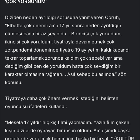
‘ÇOK YORGUNUM’
Diziden neden ayrıldığı sorusuna yanıt veren Çoruh,
“Elbette çok önemli ama 17 yıl sonra neden ayrıldığın
cümlesi bana biraz şey oldu… Birincisi çok yoruldum,
ikincisi çok yoruldum. tiyatroyla devam etmek çok
zor.pandemi döneminde tiyatro 19 ay yetim kaldı kapandı
tekrar toparlamak zorunda kaldım çok sebebi var ama
dediğim gibi ben de yoruldum hatta çok sevdiğim bir
karakter olmasına rağmen… Asıl sebep bu aslında.” söz
konusu.
Tiyatroya daha çok önem vermek istediğini belirten
oyuncu şu ifadeleri kullandı:
“Mesela 17 yıldır hiç kış filmi yapmadım. Yazın film çeken,
kışın dizilerde oynayan bir insan oldum. Ama şimdi başka
projelerde yer almak benim için başka bir fırsat. ” (KÜLTÜR