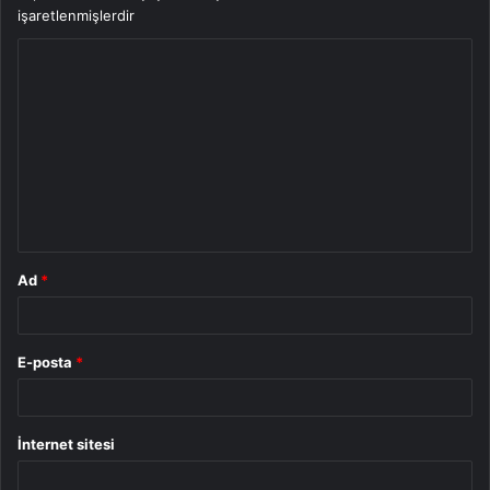
işaretlenmişlerdir
Y
o
r
u
m
*
Ad
*
E-posta
*
İnternet sitesi