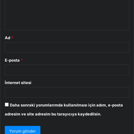
u
m
*
Ad
*
E-posta
*
İnternet sitesi
Daha sonraki yorumlarımda kullanılması için adım, e-posta
adresim ve site adresim bu tarayıcıya kaydedilsin.