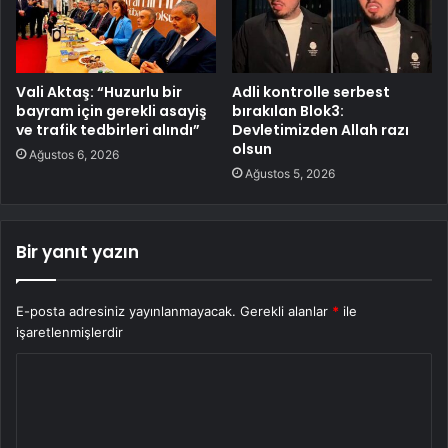
Vali Aktaş: “Huzurlu bir
Adli kontrolle serbest
bayram için gerekli asayiş
bırakılan Blok3:
ve trafik tedbirleri alındı”
Devletimizden Allah razı
olsun
Ağustos 6, 2026
Ağustos 5, 2026
Bir yanıt yazın
E-posta adresiniz yayınlanmayacak.
Gerekli alanlar
*
ile
işaretlenmişlerdir
Y
o
r