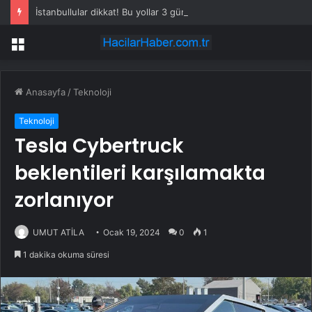
İstanbullular dikkat! Bu yollar 3 gün kapalı olacak
Menü
Anasayfa
/
Teknoloji
Teknoloji
Tesla Cybertruck
beklentileri karşılamakta
zorlanıyor
UMUT ATİLA
Ocak 19, 2024
0
1
1 dakika okuma süresi