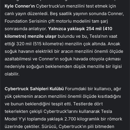
Kyle Conner’ın
Cybertruck’un menzilini test etmek için
canlı yayın düzenledi. Beş saatlik yayının sonunda Conner,
Foundation Serisinin çift motorlu modelini tam şarj
sonrasında anlatıyor.
Yalnızca yaklaşık 254 mil (410
kilometre) menzile ulaşır
bulundu ve bu, Tesla’nın vaat
ettiği 320 mil (515 kilometre) menzilin çok altında. Ancak
soğuk havanın elektrikli bir aracın menzilini önemli ölçüde
azaltabilmesi ve Conner’ın soğuk havada otoyola çıkması
nedeniyle soğuğun beklenenden düşük menzille bir ilgisi
olabilir.
Cybertruck Sahipleri Kulübü
Forumdaki bir kullanıcı, ağır
yük çekmenin aracın menzilini önemli ölçüde kısıtladığını
ve bunun beklendiğini tespit etti. Testlerde dört
tekerlekten çekişli Cybertruck’larını kullanarak Tesla
Model Y’yi toplamda yaklaşık 2.700 kilogramlık bir römork
üzerinde çektiler. Sürücü, Cybertruck’ın pili bitmeden