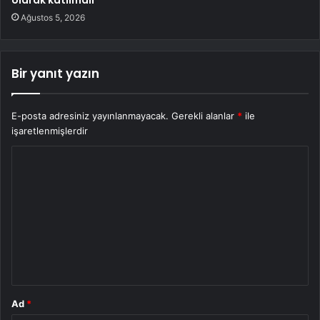
Ağustos 5, 2026
Bir yanıt yazın
E-posta adresiniz yayınlanmayacak.
Gerekli alanlar
*
ile
işaretlenmişlerdir
Y
o
r
u
m
*
Ad
*