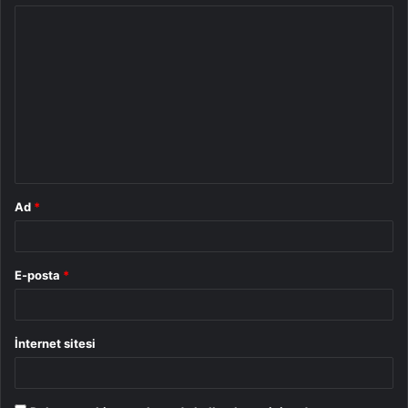
Y
o
r
u
m
*
Ad
*
E-posta
*
İnternet sitesi