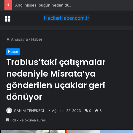
Angi hissesi bugün neden düşüyor?
Menü
Anasayfa
/
Haber
Haber
Trablus’taki çatışmalar
nedeniyle Misrata’ya
gönderilen uçaklar geri
dönüyor
GANİM TENEKECİ
Ağustos 22, 2023
0
8
1 dakika okuma süresi