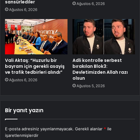
sansürlediler
Ağustos 6, 2026
Ağustos 6, 2026
Vali Aktaş: “Huzurlu bir
Adli kontrolle serbest
bayram için gerekli asayiş
bırakılan Blok3:
ve trafik tedbirleri alındı”
Devletimizden Allah razı
olsun
Ağustos 6, 2026
Ağustos 5, 2026
Bir yanıt yazın
E-posta adresiniz yayınlanmayacak.
Gerekli alanlar
*
ile
işaretlenmişlerdir