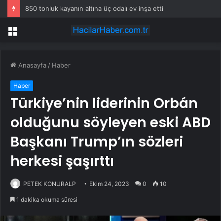
Yalova’da makine arızası yapan tanker güvenli bölgeye çekildi
Menü
Anasayfa
/
Haber
Haber
Türkiye’nin liderinin Orbán
olduğunu söyleyen eski ABD
Başkanı Trump’ın sözleri
herkesi şaşırttı
PETEK KONURALP
Ekim 24, 2023
0
10
1 dakika okuma süresi