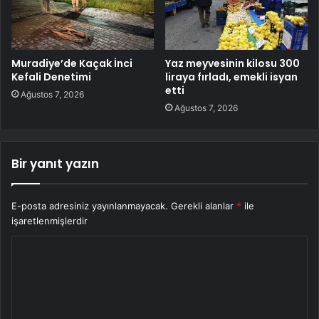
Muradiye’de Kaçak İnci
Yaz meyvesinin kilosu 300
Kefali Denetimi
liraya fırladı, emekli isyan
etti
Ağustos 7, 2026
Ağustos 7, 2026
Bir yanıt yazın
E-posta adresiniz yayınlanmayacak.
Gerekli alanlar
*
ile
işaretlenmişlerdir
Y
o
r
u