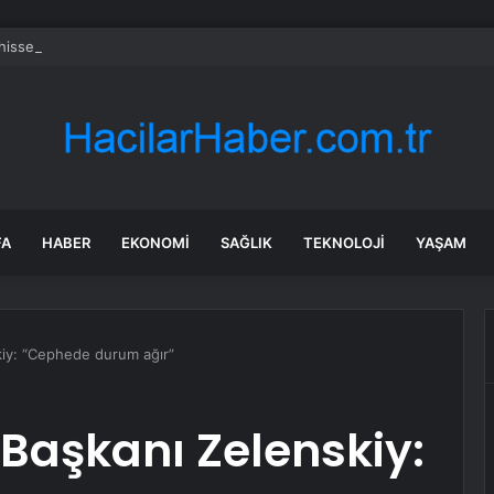
 hissesi bugün neden düşüyor?
FA
HABER
EKONOMI
SAĞLIK
TEKNOLOJI
YAŞAM
kiy: “Cephede durum ağır”
Başkanı Zelenskiy: