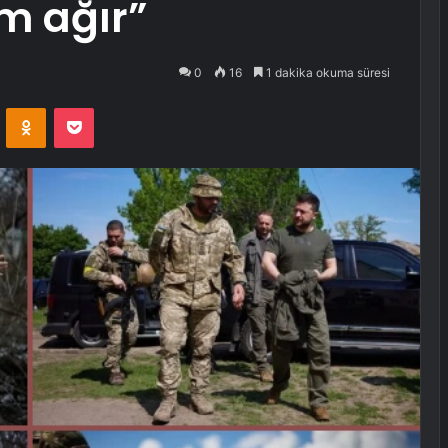
m ağır”
0
16
1 dakika okuma süresi
VKontakte
Odnoklassniki
Pocket