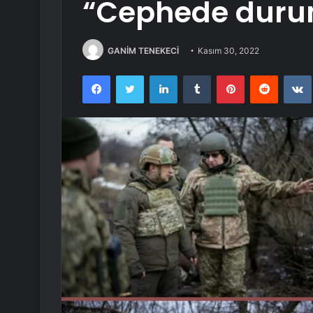
“Cephede duru
GANİM TENEKECİ
Kasım 30, 2022
Facebook
Twitter
LinkedIn
Tumblr
Pinterest
Reddit