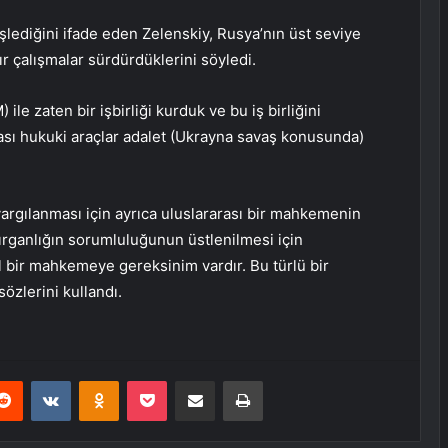
şlediğini ifade eden Zelenskiy, Rusya’nın üst seviye
ğır çalışmalar sürdürdüklerini söyledi.
e zaten bir işbirliği kurduk ve bu iş birliğini
rası hukuki araçlar adalet (Ukrayna savaş konusunda)
yargılanması için ayrıca uluslararası bir mahkemenin
ırganlığın sorumluluğunun üstlenilmesi için
 bir mahkemeye gereksinim vardır. Bu türlü bir
özlerini kullandı.
erest
Reddit
VKontakte
Odnoklassniki
Pocket
E-Posta ile paylaş
Yazdır