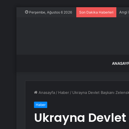
Angi
Perşembe, Ağustos 6 2026
Son Dakika Haberleri
ANASAY
Anasayfa
/
Haber
/
Ukrayna Devlet Başkanı Zelens
Haber
Ukrayna Devlet 