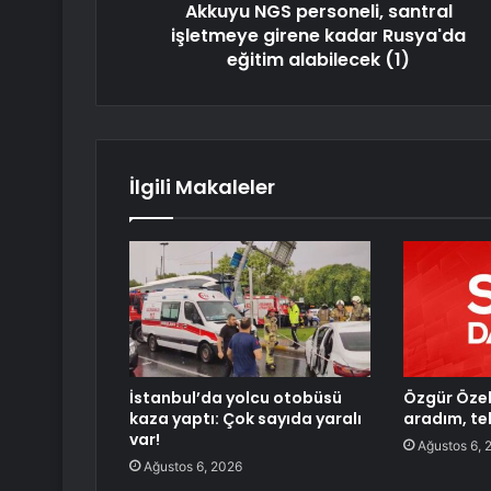
Akkuyu NGS personeli, santral
işletmeye girene kadar Rusya'da
eğitim alabilecek (1)
İlgili Makaleler
İstanbul’da yolcu otobüsü
Özgür Özel
kaza yaptı: Çok sayıda yaralı
aradım, te
var!
Ağustos 6, 
Ağustos 6, 2026