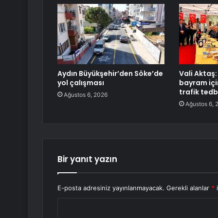
Aydın Büyükşehir’den Söke’de
Vali Aktaş:
yol çalışması
bayram içi
trafik tedbi
Ağustos 6, 2026
Ağustos 6, 
Bir yanıt yazın
E-posta adresiniz yayınlanmayacak.
Gerekli alanlar
*
i
Y