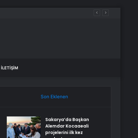
İLETIŞIM
Son Eklenen
Sakarya’da Başkan
Alemdar Kocaaeali
projelerini ilk kez