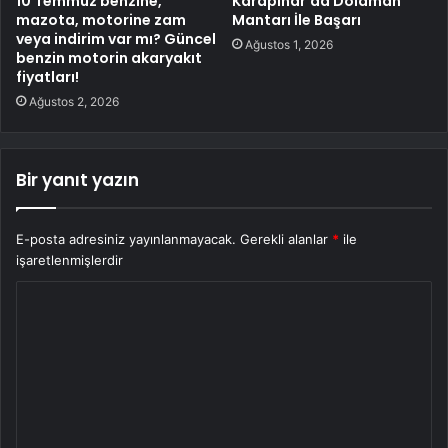
10 Temmuz benzine,
Karapınar’da Dolaman
mazota, motorine zam
Mantarı İle Başarı
veya indirim var mı? Güncel
Ağustos 1, 2026
benzin motorin akaryakıt
fiyatları!
Ağustos 2, 2026
Bir yanıt yazın
E-posta adresiniz yayınlanmayacak.
Gerekli alanlar
*
ile
işaretlenmişlerdir
Y
o
r
u
m
*