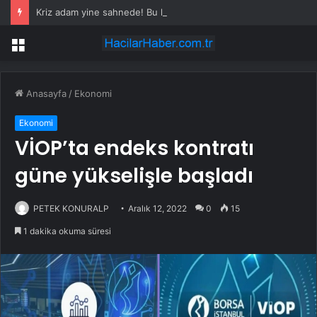
Kriz adam yine sahnede! Bu kez kupaya değil, protokole kadar uzandı
Menü
Anasayfa
/
Ekonomi
Ekonomi
VİOP’ta endeks kontratı
güne yükselişle başladı
PETEK KONURALP
Aralık 12, 2022
0
15
1 dakika okuma süresi