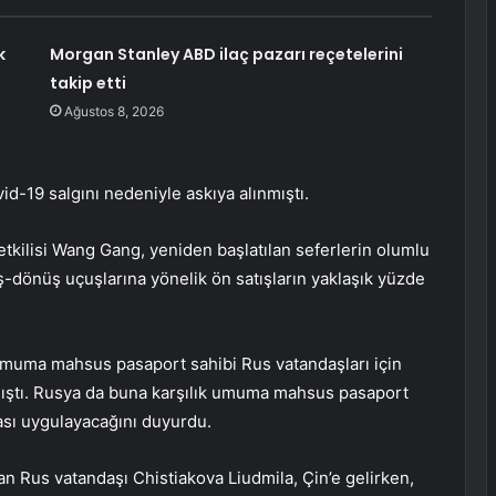
k
Morgan Stanley ABD ilaç pazarı reçetelerini
takip etti
Ağustos 8, 2026
d-19 salgını nedeniyle askıya alınmıştı.
tkilisi Wang Gang, yeniden başlatılan seferlerin olumlu
iş-dönüş uçuşlarına yönelik ön satışların yaklaşık yüzde
 umuma mahsus pasaport sahibi Rus vatandaşları için
amıştı. Rusya da buna karşılık umuma mahsus pasaport
kası uygulayacağını duyurdu.
an Rus vatandaşı Chistiakova Liudmila, Çin’e gelirken,