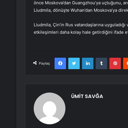
önce Moskova’dan Guangzhou’ya uçtuğunu, ardı
Liudmila, dönüşte Wuhan’dan Moskova’ya direkt 
Liudmila, Çin’in Rus vatandaşlarına uyguladığı v
etkileşimleri daha kolay hale getirdiğini ifade et
Facebook
Twitter
LinkedIn
Tumblr
Pint
Paylaş
ÜMİT SAVĞA