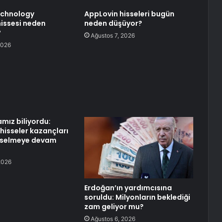
chnology
AppLovin hisseleri bugün
hissesi neden
neden düşüyor?
?
Ağustos 7, 2026
2026
mız biliyordu:
hisseler kazançları
ükselmeye devam
2026
Erdoğan’ın yardımcısına
soruldu: Milyonların beklediği
zam geliyor mu?
Ağustos 6, 2026