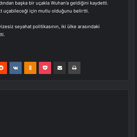
ndan başka bir uçakla Wuhan’a geldiğini kaydetti.
uçabileceği için mutlu olduğunu belirtti.
izesiz seyahat politikasının, iki ülke arasındaki
ti.
erest
Reddit
VKontakte
Odnoklassniki
Pocket
E-Posta ile paylaş
Yazdır