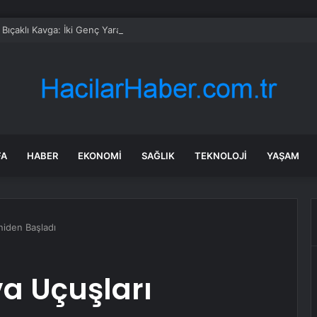
Bıçaklı Kavga: İki Genç Yaralı
FA
HABER
EKONOMI
SAĞLIK
TEKNOLOJI
YAŞAM
iden Başladı
 Uçuşları