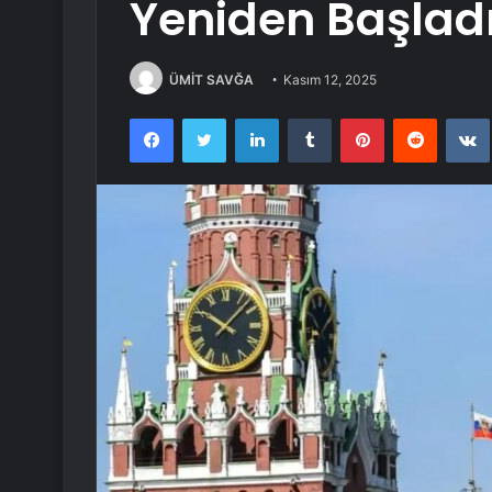
Yeniden Başlad
ÜMİT SAVĞA
Kasım 12, 2025
Facebook
Twitter
LinkedIn
Tumblr
Pinterest
Reddit