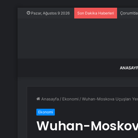
Çorum’da 
Pazar, Ağustos 9 2026
Son Dakika Haberleri
ANASAY
Anasayfa
/
Ekonomi
/
Wuhan-Moskova Uçuşları Yen
Ekonomi
Wuhan-Moskova