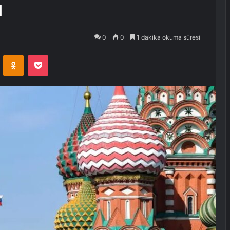
ı
0
0
1 dakika okuma süresi
VKontakte
Odnoklassniki
Pocket