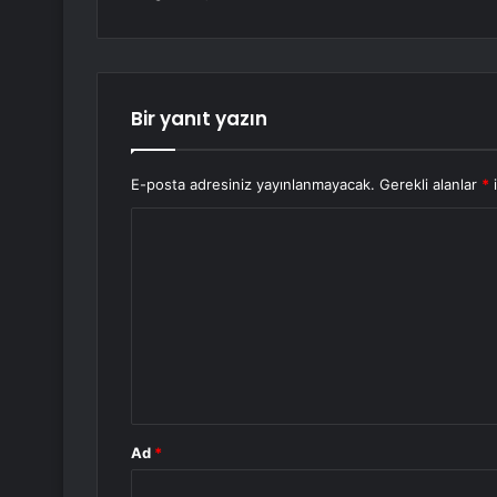
Bir yanıt yazın
E-posta adresiniz yayınlanmayacak.
Gerekli alanlar
*
i
Y
o
r
u
m
*
Ad
*