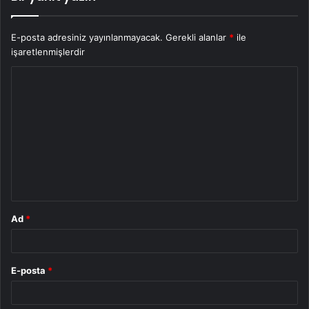
E-posta adresiniz yayınlanmayacak.
Gerekli alanlar
*
ile
işaretlenmişlerdir
Y
o
r
u
m
*
Ad
*
E-posta
*