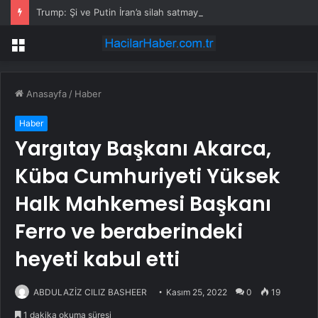
Trump: Şi ve Putin İran’a silah satmayacaklarını söyledi
Menü
Anasayfa
/
Haber
Haber
Yargıtay Başkanı Akarca,
Küba Cumhuriyeti Yüksek
Halk Mahkemesi Başkanı
Ferro ve beraberindeki
heyeti kabul etti
ABDULAZİZ CILIZ BASHEER
Kasım 25, 2022
0
19
1 dakika okuma süresi