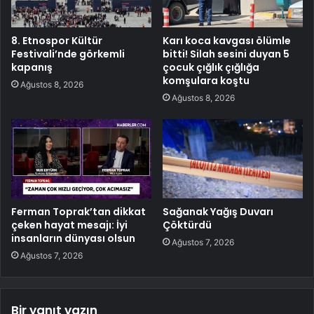
8. Etnospor Kültür
Karı koca kavgası ölümle
Festivali’nde görkemli
bitti! Silah sesini duyan 5
kapanış
çocuk çığlık çığlığa
komşulara koştu
Ağustos 8, 2026
Ağustos 8, 2026
Ferman Toprak’tan dikkat
Sağanak Yağış Duvarı
çeken hayat mesajı: İyi
Çöktürdü
insanların dünyası olsun
Ağustos 7, 2026
Ağustos 7, 2026
Bir yanıt yazın