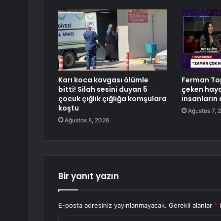
Karı koca kavgası ölümle
Ferman Top
bitti! Silah sesini duyan 5
çeken hayat
çocuk çığlık çığlığa komşulara
insanların
koştu
Ağustos 7, 
Ağustos 8, 2026
Bir yanıt yazın
E-posta adresiniz yayınlanmayacak.
Gerekli alanlar
*
i