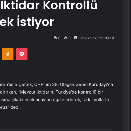
İktidar Kontrollü
k İstiyor
0
0
1 dakika okuma süresi
VKontakte
Odnoklassniki
Pocket
anı Yasin Çeltek, CHP’nin 38. Olağan Genel Kurultayı’na
dirirken, “Mevcut iktidarın, Türkiye’de kontrollü bir
sına çıkabilecek adayları egale ederek, farklı yollarla
ruz” dedi.