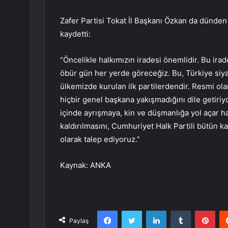
Zafer Partisi Tokat İl Başkanı Özkan da dünden 
kaydetti:
“Öncelikle halkımızın iradesi önemlidir. Bu irad
öbür gün her yerde göreceğiz. Bu, Türkiye siya
ülkemizde kurulan ilk partilerdendir. Resmi ola
hiçbir genel başkana yakışmadığını dile getiri
içinde ayrışmaya, kin ve düşmanlığa yol açar h
kaldırılmasını, Cumhuriyet Halk Partili bütün ka
olarak talep ediyoruz.”
Kaynak: ANKA
Facebook
Twitter
LinkedIn
Tumblr
Pint
Paylaş