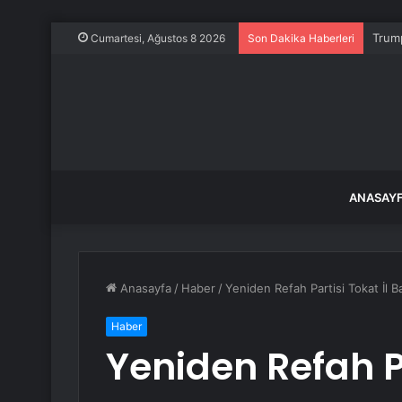
Trump
Cumartesi, Ağustos 8 2026
Son Dakika Haberleri
ANASAY
Anasayfa
/
Haber
/
Yeniden Refah Partisi Tokat İl B
Haber
Yeniden Refah Pa