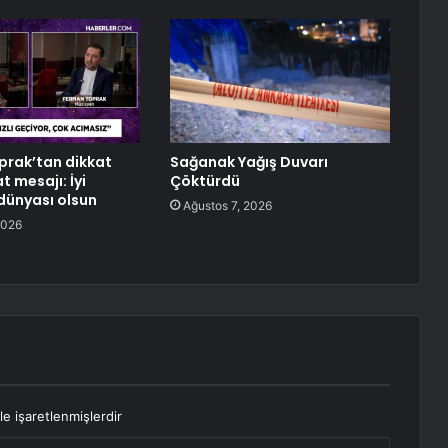
rak’tan dikkat
Sağanak Yağış Duvarı
 mesajı: İyi
Çöktürdü
 dünyası olsun
Ağustos 7, 2026
2026
le işaretlenmişlerdir