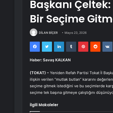
Başkanı Çeltek: 
Bir Seçime Gitme
DİLAN BİÇER
Mayıs 23, 2026
Facebook
Twitter
LinkedIn
Tumblr
Pinterest
Reddit
Haber: Savaş KALKAN
(TOKAT) –
Yeniden Refah Partisi Tokat İl Başk
ilişkin verilen “mutlak butlan” kararını değerlen
seçime gitmek istediğini ve bu seçimlerde karşı
seçime tek başına gitmeye çalıştığını düşünüyo
İlgili Makaleler