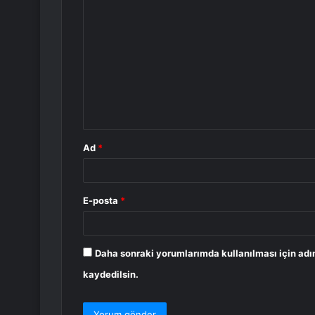
Y
o
r
u
m
*
Ad
*
E-posta
*
Daha sonraki yorumlarımda kullanılması için adı
kaydedilsin.