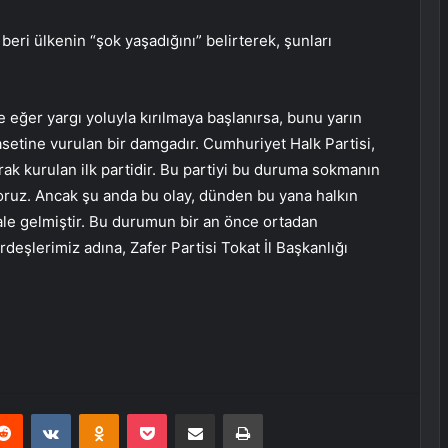
beri ülkenin “şok yaşadığını” belirterek, şunları
e eğer yargı yoluyla kırılmaya başlanırsa, bunu yarın
setine vurulan bir damgadır. Cumhuriyet Halk Partisi,
rak kurulan ilk partidir. Bu partiyi bu duruma sokmanın
yoruz. Ancak şu anda bu olay, dünden bu yana halkın
ale gelmiştir. Bu durumun bir an önce ortadan
rdeşlerimiz adına, Zafer Partisi Tokat İl Başkanlığı
erest
Reddit
VKontakte
Odnoklassniki
Pocket
E-Posta ile paylaş
Yazdır