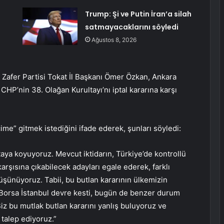
Trump: Şi ve Putin İran’a silah
satmayacaklarını söyledi
Ağustos 8, 2026
e Zafer Partisi Tokat İl Başkanı Ömer Özkan, Ankara
HP’nin 38. Olağan Kurultayı’nı iptal kararına karşı
çime” gitmek istediğini ifade ederek, şunları söyledi:
taya koyuyoruz. Mevcut iktidarın, Türkiye’de kontrollü
arşısına çıkabilecek adayları egale ederek, farklı
düşünüyoruz. Tabii, bu butlan kararının ülkemizin
 Borsa İstanbul devre kesti, bugün de benzer durum
iz bu mutlak butlan kararını yanlış buluyoruz ve
 talep ediyoruz.”