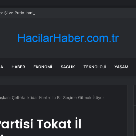
: Şi ve Putin İran’a silah satmayacaklarını söyledi
FA
HABER
EKONOMI
SAĞLIK
TEKNOLOJI
YAŞAM
aşkanı Çeltek: İktidar Kontrollü Bir Seçime Gitmek İstiyor
rtisi Tokat İl