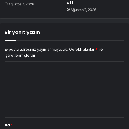
etti
Ağustos 7, 2026
Ağustos 7, 2026
Bir yanıt yazın
E-posta adresiniz yayınlanmayacak.
Gerekli alanlar
*
ile
işaretlenmişlerdir
Y
o
r
u
m
*
Ad
*