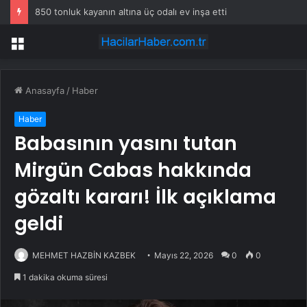
850 tonluk kayanın altına üç odalı ev inşa etti
Menü
Anasayfa
/
Haber
Haber
Babasının yasını tutan
Mirgün Cabas hakkında
gözaltı kararı! İlk açıklama
geldi
MEHMET HAZBİN KAZBEK
Mayıs 22, 2026
0
0
1 dakika okuma süresi