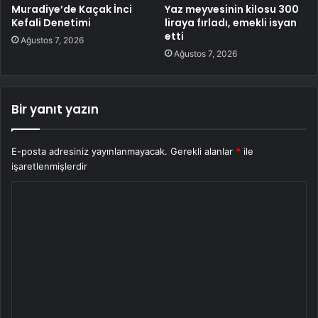
Muradiye’de Kaçak İnci
Yaz meyvesinin kilosu 300
Kefali Denetimi
liraya fırladı, emekli isyan
etti
Ağustos 7, 2026
Ağustos 7, 2026
Bir yanıt yazın
E-posta adresiniz yayınlanmayacak.
Gerekli alanlar
*
ile
işaretlenmişlerdir
Y
o
r
u
m
*