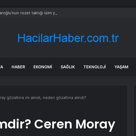
aroğlu’nun rozet taktığı isim yılların CHP’lisi çıktı
FA
HABER
EKONOMI
SAĞLIK
TEKNOLOJI
YAŞAM
y gözaltına mı alındı, neden gözaltına alındı?
mdir? Ceren Moray