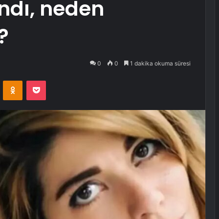
ındı, neden
?
0
0
1 dakika okuma süresi
VKontakte
Odnoklassniki
Pocket