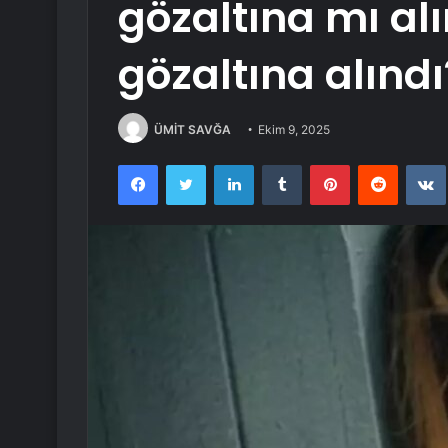
gözaltına mı al
gözaltına alındı
ÜMİT SAVĞA
Ekim 9, 2025
Facebook
Twitter
LinkedIn
Tumblr
Pinterest
Reddit