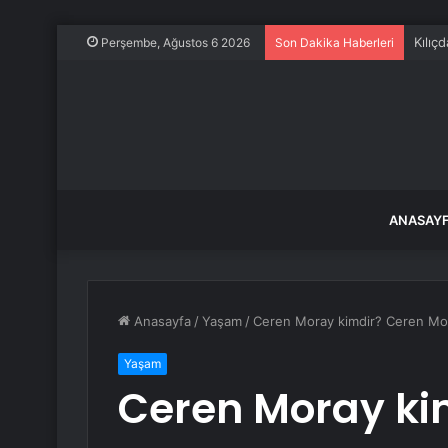
Kılıçd
Perşembe, Ağustos 6 2026
Son Dakika Haberleri
ANASAY
Anasayfa
/
Yaşam
/
Ceren Moray kimdir? Ceren Mora
Yaşam
Ceren Moray ki