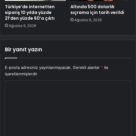
Türkiye’de internetten
Altında 500 dolarlık
sipariş 10 yılda yüzde
sıçrama için tarih verildi
21’den yüzde 60’a çıktı
Ağustos 6, 2026
Ağustos 6, 2026
Bir yanıt yazın
E-posta adresiniz yayınlanmayacak.
Gerekli alanlar
*
ile
işaretlenmişlerdir
Y
o
r
u
m
*