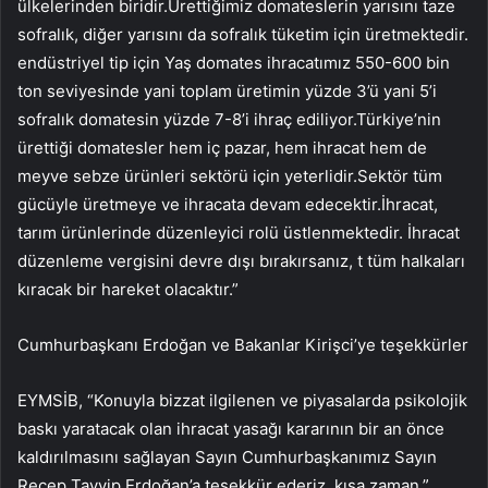
ülkelerinden biridir.Ürettiğimiz domateslerin yarısını taze
sofralık, diğer yarısını da sofralık tüketim için üretmektedir.
endüstriyel tip için Yaş domates ihracatımız 550-600 bin
ton seviyesinde yani toplam üretimin yüzde 3’ü yani 5’i
sofralık domatesin yüzde 7-8’i ihraç ediliyor.Türkiye’nin
ürettiği domatesler hem iç pazar, hem ihracat hem de
meyve sebze ürünleri sektörü için yeterlidir.Sektör tüm
gücüyle üretmeye ve ihracata devam edecektir.İhracat,
tarım ürünlerinde düzenleyici rolü üstlenmektedir. İhracat
düzenleme vergisini devre dışı bırakırsanız, t tüm halkaları
kıracak bir hareket olacaktır.”
Cumhurbaşkanı Erdoğan ve Bakanlar Kirişci’ye teşekkürler
EYMSİB, “Konuyla bizzat ilgilenen ve piyasalarda psikolojik
baskı yaratacak olan ihracat yasağı kararının bir an önce
kaldırılmasını sağlayan Sayın Cumhurbaşkanımız Sayın
Recep Tayyip Erdoğan’a teşekkür ederiz. kısa zaman.”