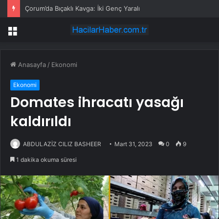
Çorum’da Bıçaklı Kavga: İki Genç Yaralı
Menü
Anasayfa
/
Ekonomi
Ekonomi
Domates ihracatı yasağı
kaldırıldı
ABDULAZİZ CILIZ BASHEER
Mart 31, 2023
0
9
1 dakika okuma süresi