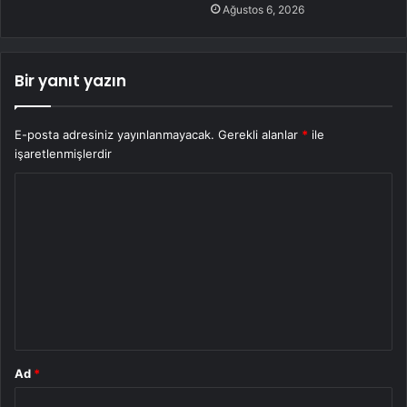
Ağustos 6, 2026
Bir yanıt yazın
E-posta adresiniz yayınlanmayacak.
Gerekli alanlar
*
ile
işaretlenmişlerdir
Y
o
r
u
m
*
Ad
*