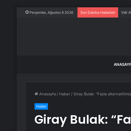
Vali 
Perşembe, Ağustos 6 2026
Son Dakika Haberleri
ANASAY
Anasayfa
/
Haber
/
Giray Bulak: “Fazla alternatifimi
Haber
Giray Bulak: “Fa