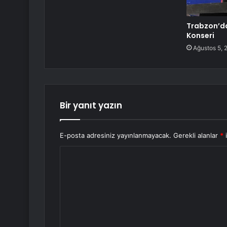
Trabzon’da
Konseri
Ağustos 5, 
Bir yanıt yazın
E-posta adresiniz yayınlanmayacak.
Gerekli alanlar
*
i
Y
o
r
u
m