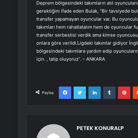
Deprem bölgesindeki takımların atıl oyuncuların
gerektiğini ifade eden Bulak, “Bir tavsiyede 
transfer yapamayan oyuncular var. Bu oyunculara
takımları hem rahatlatalım hem de oyuncular fu
transfer serbestisi verdik ama kimse oyuncusun
onlara göre verildi.Ligdeki takımlar gidiyor İn
bölgesindeki takımlara yardım edip oyuncuların
için. , talip oluyoruz”. – ANKARA
Facebook
Twitter
LinkedIn
Tumblr
Pint
Paylaş
PETEK KONURALP