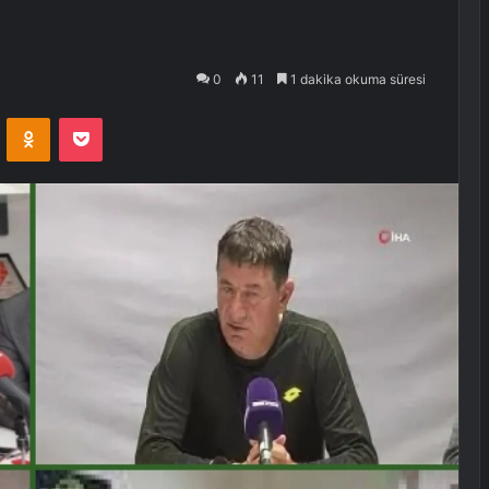
0
11
1 dakika okuma süresi
VKontakte
Odnoklassniki
Pocket