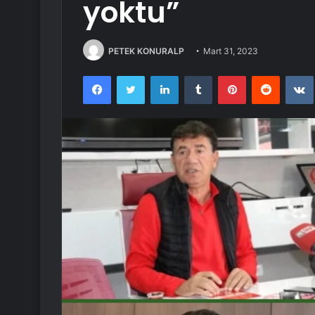
yoktu”
PETEK KONURALP
Mart 31, 2023
Facebook
Twitter
LinkedIn
Tumblr
Pinterest
Reddit