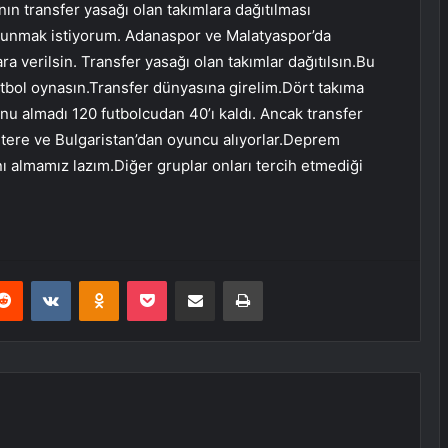
ın transfer yasağı olan takımlara dağıtılması
bulunmak istiyorum. Adanaspor ve Malatyaspor’da
 verilsin. Transfer yasağı olan takımlar dağıtılsın.Bu
tbol oynasın.Transfer dünyasına girelim.Dört takıma
u almadı 120 futbolcudan 40’ı kaldı. Ancak transfer
giltere ve Bulgaristan’dan oyuncu alıyorlar.Deprem
ı almamız lazım.Diğer gruplar onları tercih etmediği
erest
Reddit
VKontakte
Odnoklassniki
Pocket
E-Posta ile paylaş
Yazdır