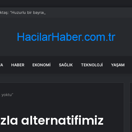
Aktaş: “Huzurlu bir bayram için gerekli asayiş ve trafik tedbirleri alındı”
FA
HABER
EKONOMI
SAĞLIK
TEKNOLOJI
YAŞAM
z yoktu”
zla alternatifimiz