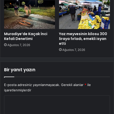
Muradiye’de Kaçak İnci
Yaz meyvesinin kilosu 300
Kefali Denetimi
liraya fırladı, emekli isyan
etti
Ağustos 7, 2026
Ağustos 7, 2026
Bir yanıt yazın
E-posta adresiniz yayınlanmayacak.
Gerekli alanlar
*
ile
işaretlenmişlerdir
Y
o