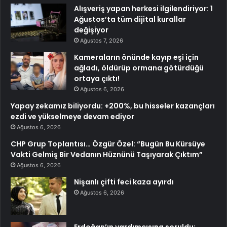
Alışveriş yapan herkesi ilgilendiriyor: 1
Ağustos’ta tüm dijital kurallar
değişiyor
Ağustos 7, 2026
Kameraların önünde kayıp eşi için
ağladı, öldürüp ormana götürdüğü
ortaya çıktı!
Ağustos 6, 2026
Yapay zekamız biliyordu: +200%, bu hisseler kazançları
ezdi ve yükselmeye devam ediyor
Ağustos 6, 2026
CHP Grup Toplantısı… Özgür Özel: “Bugün Bu Kürsüye
Vakti Gelmiş Bir Vedanın Hüznünü Taşıyarak Çıktım”
Ağustos 6, 2026
Nişanlı çifti feci kaza ayırdı
Ağustos 6, 2026
Erdoğan’ın yardımcısına soruldu: