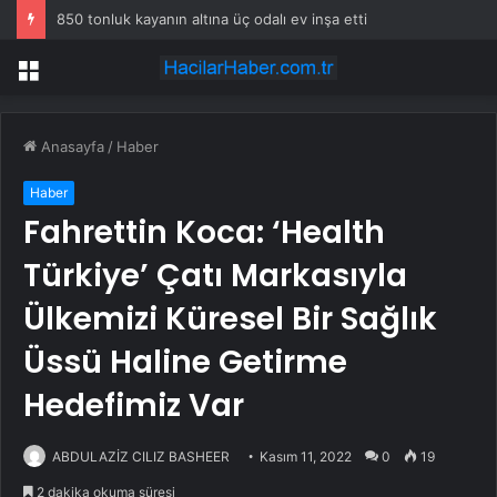
850 tonluk kayanın altına üç odalı ev inşa etti
Menü
Anasayfa
/
Haber
Haber
Fahrettin Koca: ‘Health
Türkiye’ Çatı Markasıyla
Ülkemizi Küresel Bir Sağlık
Üssü Haline Getirme
Hedefimiz Var
ABDULAZİZ CILIZ BASHEER
Kasım 11, 2022
0
19
2 dakika okuma süresi