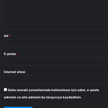
r
u
m
*
Ad
*
E-posta
*
İnternet sitesi
Daha sonraki yorumlarımda kullanılması için adım, e-posta
adresim ve site adresim bu tarayıcıya kaydedilsin.