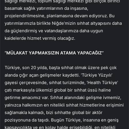
sağlığı merkezi, toplum sağlığı merkezi gibi birçok birinci
basamak sağlık yatırımlarının da inşasına,
projelendirilmesine, planlamasına devam ediyoruz. Bu
yatırımlarımızla birlikte Niğde’mizin sıhhat altyapısını daha
da güçlendirmiş ve vatandaşlarımıza daha uygun
kaidelerde hizmet vermiş olacağız.
“MÜLAKAT YAPMAKSIZIN ATAMA YAPACAĞIZ”
Türkiye, son 20 yılda, başta sıhhat olmak üzere pek çok
alanda çığır açan gelişmeler kaydetti. ‘Türkiye Yüzyılı’
gayesi çerçevesinde, sıhhat turizminde, ‘Health Türkiye’
çatı markasıyla ülkemizi global bir sıhhat üssü haline
getirme amacımız var. Sıhhat alanındaki gelişme ivmemiz,
yalnızca halkımızın en nitelikli sıhhat hizmetlerine erişimini
sağlamakla kalmadı, bizi sıhhatte global bir aktör
pozisyonuna da taşıdı. Bugün Türkiye, insanına en geniş
kapsayıcılıkta ve en kolay halde erişebildiği, en nitelikli