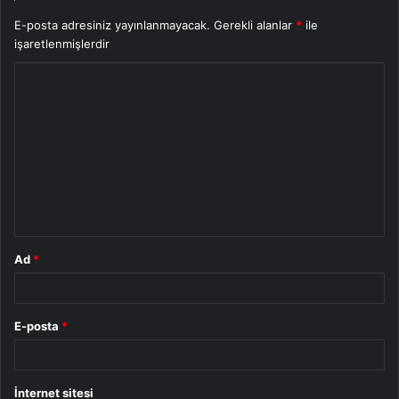
E-posta adresiniz yayınlanmayacak.
Gerekli alanlar
*
ile
işaretlenmişlerdir
Y
o
r
u
m
*
Ad
*
E-posta
*
İnternet sitesi