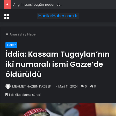
Angi hissesi bugün neden düşüyor?
Menü
Anasayfa
/
Haber
Haber
İddia: Kassam Tugayları’nın
iki numaralı ismi Gazze’de
öldürüldü
MEHMET HAZBİN KAZBEK
Mart 11, 2024
0
0
1 dakika okuma süresi