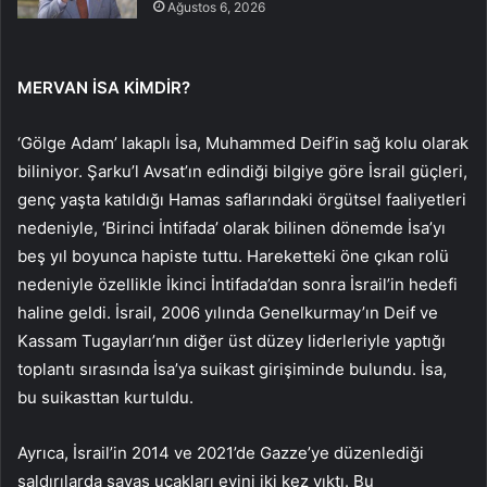
Ağustos 6, 2026
MERVAN İSA KİMDİR?
‘Gölge Adam’ lakaplı İsa, Muhammed Deif’in sağ kolu olarak
biliniyor. Şarku’l Avsat’ın edindiği bilgiye göre İsrail güçleri,
genç yaşta katıldığı Hamas saflarındaki örgütsel faaliyetleri
nedeniyle, ‘Birinci İntifada’ olarak bilinen dönemde İsa’yı
beş yıl boyunca hapiste tuttu. Hareketteki öne çıkan rolü
nedeniyle özellikle İkinci İntifada’dan sonra İsrail’in hedefi
haline geldi. İsrail, 2006 yılında Genelkurmay’ın Deif ve
Kassam Tugayları’nın diğer üst düzey liderleriyle yaptığı
toplantı sırasında İsa’ya suikast girişiminde bulundu. İsa,
bu suikasttan kurtuldu.
Ayrıca, İsrail’in 2014 ve 2021’de Gazze’ye düzenlediği
saldırılarda savaş uçakları evini iki kez yıktı. Bu