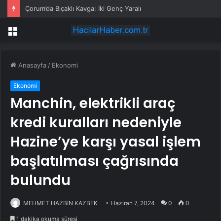
Çorum’da Bıçaklı Kavga: İki Genç Yaralı
Menü
Anasayfa
/
Ekonomi
Ekonomi
Manchin, elektrikli araç
kredi kuralları nedeniyle
Hazine’ye karşı yasal işlem
başlatılması çağrısında
bulundu
MEHMET HAZBİN KAZBEK
Haziran 7, 2024
0
0
1 dakika okuma süresi