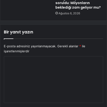
soruldu: Milyonların
beklediği zam geliyor mu?
Ağustos 6, 2026
Bir yanıt yazın
E-posta adresiniz yayınlanmayacak.
Gerekli alanlar
*
ile
işaretlenmişlerdir
Y
o
r
u
m
*