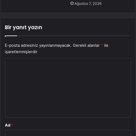
Ağustos 7, 2026
Bir yanıt yazın
E-posta adresiniz yayınlanmayacak.
Gerekli alanlar
*
ile
işaretlenmişlerdir
Y
o
r
u
m
*
Ad
*