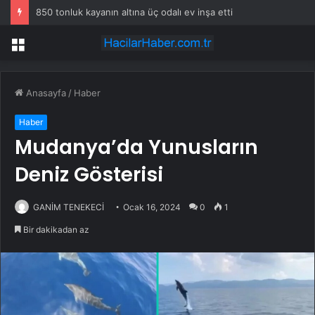
850 tonluk kayanın altına üç odalı ev inşa etti
Menü
Anasayfa
/
Haber
Haber
Mudanya’da Yunusların
Deniz Gösterisi
GANİM TENEKECİ
Ocak 16, 2024
0
1
Bir dakikadan az