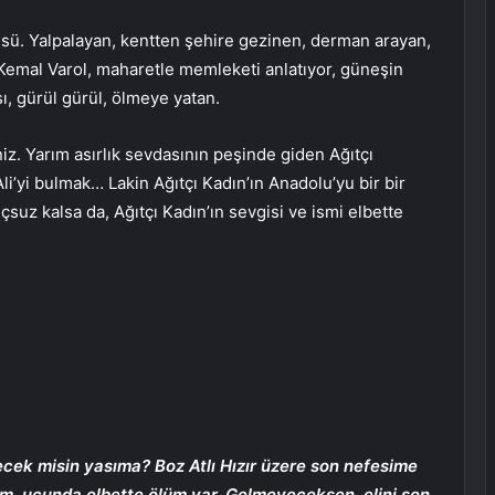
üsü. Yalpalayan, kentten şehire gezinen, derman arayan,
! Kemal Varol, maharetle memleketi anlatıyor, güneşin
ı, gürül gürül, ölmeye yatan.
z. Yarım asırlık sevdasının peşinde giden Ağıtçı
li’yi bulmak… Lakin Ağıtçı Kadın’ın Anadolu’yu bir bir
suz kalsa da, Ağıtçı Kadın’ın sevgisi ve ismi elbette
cek misin yasıma? Boz Atlı Hızır üzere son nefesime
m, ucunda elbette ölüm var. Gelmeyeceksen, elini son