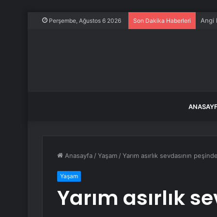
Angi
Perşembe, Ağustos 6 2026
Son Dakika Haberleri
ANASAY
Anasayfa
/
Yaşam
/
Yarım asırlık sevdasının peşinde
Yaşam
Yarım asırlık s