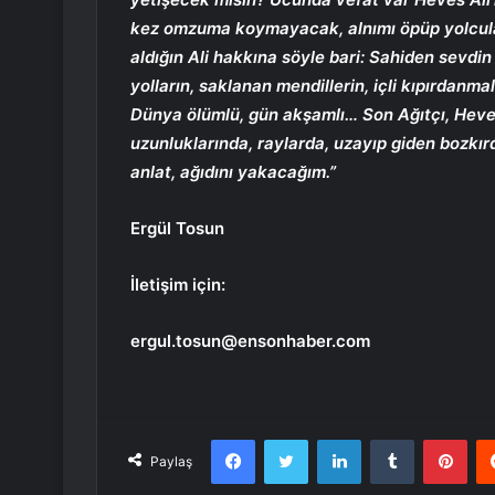
kez omzuma koymayacak, alnımı öpüp yolcul
aldığın Ali hakkına söyle bari: Sahiden sevdin
yolların, saklanan mendillerin, içli kıpırdanma
Dünya ölümlü, gün akşamlı… Son Ağıtçı, Heves
uzunluklarında, raylarda, uzayıp giden bozk
anlat, ağıdını yakacağım.”
Ergül Tosun
İletişim için:
ergul.tosun@ensonhaber.com
Facebook
Twitter
LinkedIn
Tumblr
Pint
Paylaş