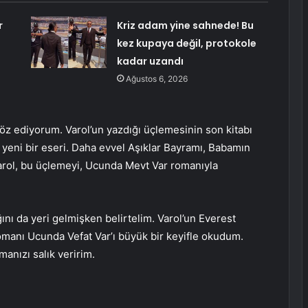
r
Kriz adam yine sahnede! Bu
kez kupaya değil, protokole
kadar uzandı
Ağustos 6, 2026
z ediyorum. Varol’un yazdığı üçlemesinin son kitabı
 yeni bir eseri. Daha evvel Aşıklar Bayramı, Babamın
arol, bu üçlemeyi, Ucunda Mevt Var romanıyla
nı da yeri gelmişken belirtelim. Varol’un Everest
romanı Ucunda Vefat Var’ı büyük bir keyifle okudum.
manızı salık veririm.