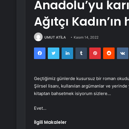
Anadolu’yu karı
Ağıtçı Kadın’ın 
UMUT ATİLA
Kasım 14, 2022
Facebook
Twitter
LinkedIn
Tumblr
Pinterest
Reddit
Geçtiğimiz günlerde kusursuz bir roman okudum
Şiirsel lisanı, kullanılan argümanlar ve yerind
kitaptan bahsetmek isiyorum sizlere…
Evet…
İlgili Makaleler