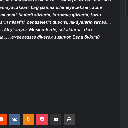
amayacaksan, bağışlanma dilemeyeceksen; adını
 mi beni? Kederli sözlerin, kurumuş gözlerin, tozlu
ların misafiri, cenazelerin duacısı, hikâyelerin sırdaşı…
 Ali’yi arıyor. Meskenlerde, sokaklarda, dere
ırda… Heveeeessss diyerek susuyor. Bana öykünü
erest
Reddit
VKontakte
Odnoklassniki
Pocket
E-Posta ile paylaş
Yazdır