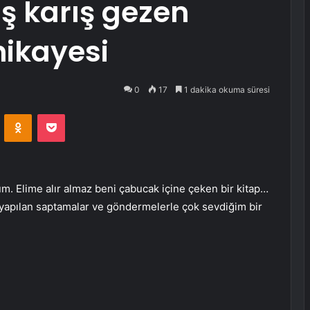
ş karış gezen
hikayesi
0
17
1 dakika okuma süresi
VKontakte
Odnoklassniki
Pocket
. Elime alır almaz beni çabucak içine çeken bir kitap…
e yapılan saptamalar ve göndermelerle çok sevdiğim bir