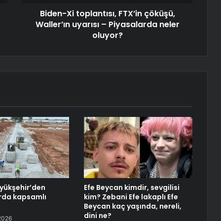
Biden-Xi toplantısı, FTX’in çöküşü,
Waller’ın uyarısı – Piyasalarda neler
oluyor?
yükşehir’den
Efe Beycan kimdir, sevgilisi
rda kapsamlı
kim? Zebani Efe lakaplı Efe
Beycan kaç yaşında, nereli,
dini ne?
2026