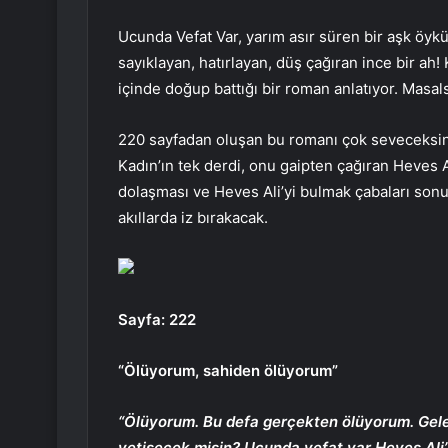
Ucunda Vefat Var, yarım asır süren bir aşk öyk
sayıklayan, hatırlayan, düş çağıran ince bir ah
içinde doğup battığı bir roman anlatıyor. Masals
220 sayfadan oluşan bu romanı çok seveceksini
Kadın’ın tek derdi, onu gaipten çağıran Heves A
dolaşması ve Heves Ali’yi bulmak çabaları sonuç
akıllarda iz bırakacak.
Sayfa: 222
“Ölüyorum, sahiden ölüyorum”
“Ölüyorum. Bu defa gerçekten ölüyorum. Gele
yetişecek misin? Ucunda vefat var Heves Ali’