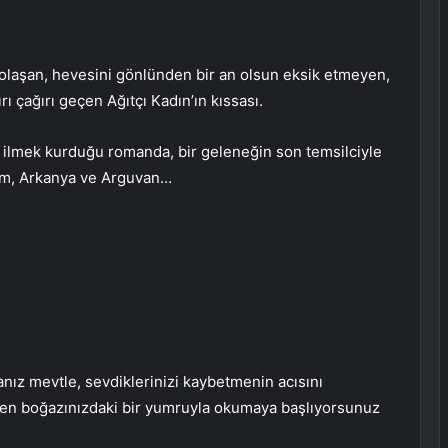
dolaşan, hevesini gönlünden bir an olsun eksik etmeyen,
ı çağırı geçen Ağıtçı Kadın’ın kıssası.
ek ilmek kurduğu romanda, bir geleneğin son temsilciyle
rum, Arkanya ve Arguvan…
nız mevtle, sevdiklerinizi kaybetmenin acısını
ibaren boğazınızdaki bir yumruyla okumaya başlıyorsunuz