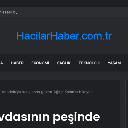
 hissesi bugün neden düşüyor?
FA
HABER
EKONOMI
SAĞLIK
TEKNOLOJI
YAŞAM
 Anadolu’yu karış karış gezen Ağıtçı Kadın’ın hikayesi
evdasının peşinde