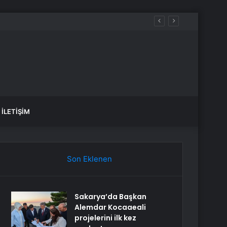
İLETIŞIM
Son Eklenen
Sakarya’da Başkan
Alemdar Kocaaeali
projelerini ilk kez