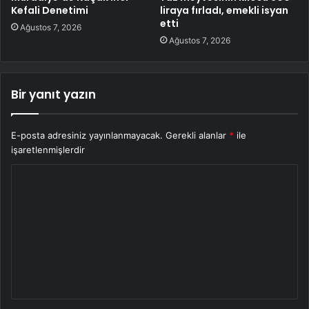
Kefali Denetimi
liraya fırladı, emekli isyan
etti
Ağustos 7, 2026
Ağustos 7, 2026
Bir yanıt yazın
E-posta adresiniz yayınlanmayacak.
Gerekli alanlar
*
ile
işaretlenmişlerdir
Y
o
r
u
m
*